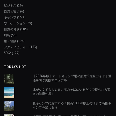
ビジネス
(16)
自然と哲学
(6)
キャンプ
(150)
ワーケーション
(39)
自然の良さ
(185)
離島
(56)
旅・冒険
(124)
アクティビティー
(123)
SDGs
(122)
TODAYS HOT
【2026年版】オートキャンプ場の熊対策完全ガイド｜遭
遇を防ぐ実践マニュアル
泳がなくても大丈夫。海のそばにいるだけで得られる驚
きの健康効果！
夏キャンプにおすすめ！標高1000m以上の場所で高原キ
ャンプを楽しもう