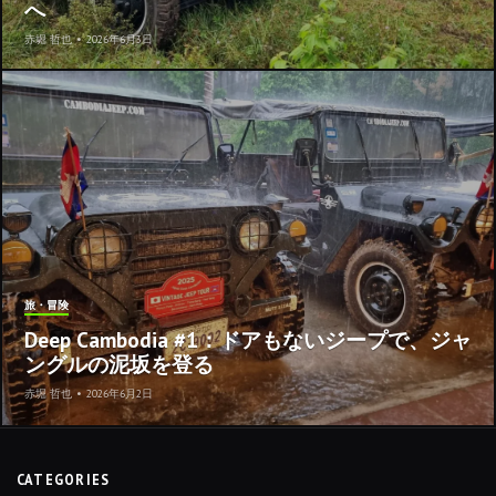
へ
赤堀 哲也
•
2026年6月3日
旅・冒険
Deep Cambodia #1：ドアもないジープで、ジャ
ングルの泥坂を登る
赤堀 哲也
•
2026年6月2日
CATEGORIES