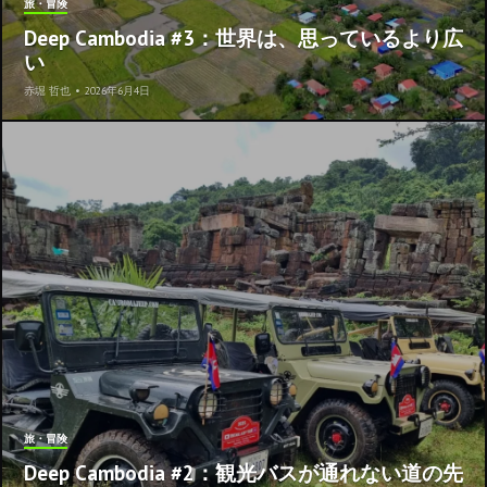
旅・冒険
Deep Cambodia #3：世界は、思っているより広
い
赤堀 哲也
•
2026年6月4日
旅・冒険
Deep Cambodia #2：観光バスが通れない道の先