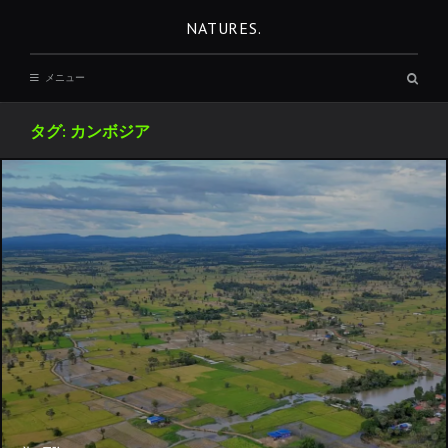
コ
NATURES.
ン
テ
検
メニュー
ン
索
ボ
ツ
ッ
タグ:
カンボジア
へ
ク
ス
移
動
REST