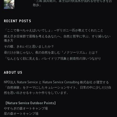
「三島 源兵衛川。富士山の伏流水が流れるせせらぎをお
散歩」
RECENT POSTS
「ここで食べちゃえばいいでしょ」—ザリガニ一匹が教えてくれたこと
燃え尽き症候群で退職を考えるあなたへ。自然と哲学に学ぶ、すり減らない
働き方
その蝶、きれいだと思いましたか？
昼だけが旅じゃない。夜の自然を楽しむ『ノクツーリズム』とは？
「なんとなく顔に見える」パレイドリア現象と創造性の深いつながり
ABOUT US
NPO法人 Nature Service と Nature Service Consulting 株式会社 が運営する
「自然体験」をテーマにしたキュレーションサイト。 日常の中に少しだけ自
然を思い出させるキッカケ作りをしています。
【Nature Service Outdoor Points】
やすらぎの森オートキャンプ場
星の森オートキャンプ場