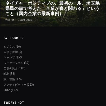
ネイチャーポジティブの、最初の一歩。埼玉県
県民の森で考えた「企業が森と関わる」という
こと（国内企業の最新事例）
赤堀 哲也
•
2026年6月1日
CATEGORIES
ビジネス
(16)
自然と哲学
(6)
キャンプ
(150)
ワーケーション
(39)
自然の良さ
(185)
離島
(56)
旅・冒険
(124)
アクティビティー
(123)
SDGs
(122)
TODAYS HOT