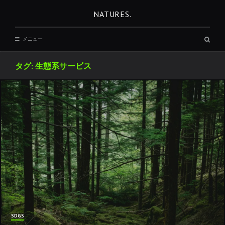
コ
NATURES.
ン
テ
検
メニュー
ン
索
ボ
ツ
ッ
タグ:
生態系サービス
へ
ク
ス
移
動
REST
SDGS