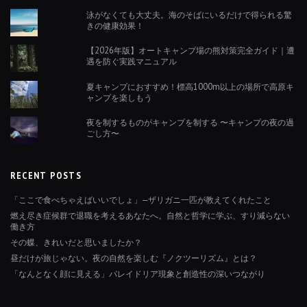
泳がなくても大丈夫。海のそばにいるだけで得られる驚
きの健康効果！
【2026年版】オートキャンプ場の熊対策完全ガイド｜遭
遇を防ぐ実践マニュアル
夏キャンプにおすすめ！標高1000m以上の場所で高原キ
ャンプを楽しもう
夜を制するものがキャンプを制する 〜キャンプの夜の過
ごし方〜
RECENT POSTS
「ここで食べちゃえばいいでしょ」—ザリガニ一匹が教えてくれたこと
燃え尽き症候群で退職を考えるあなたへ。自然と哲学に学ぶ、すり減らない
働き方
その蝶、きれいだと思いましたか？
昼だけが旅じゃない。夜の自然を楽しむ『ノクツーリズム』とは？
「なんとなく顔に見える」パレイドリア現象と創造性の深いつながり