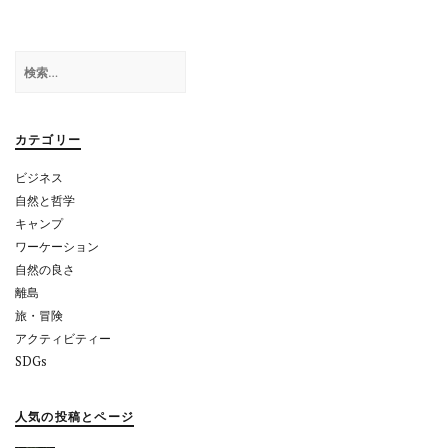
ゲ
ー
検
シ
索:
ョ
カテゴリー
ン
ビジネス
自然と哲学
キャンプ
ワーケーション
自然の良さ
離島
旅・冒険
アクティビティー
SDGs
人気の投稿とページ