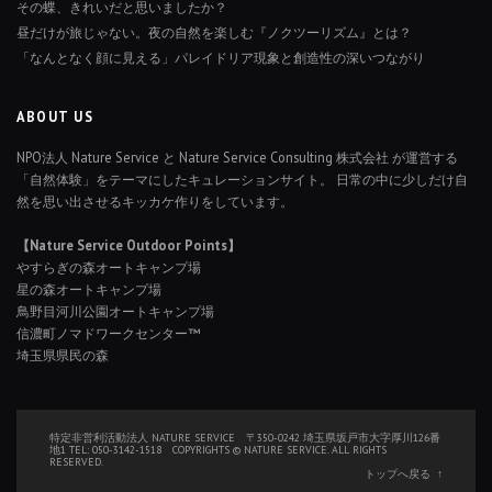
その蝶、きれいだと思いましたか？
昼だけが旅じゃない。夜の自然を楽しむ『ノクツーリズム』とは？
「なんとなく顔に見える」パレイドリア現象と創造性の深いつながり
ABOUT US
NPO法人 Nature Service と Nature Service Consulting 株式会社 が運営する
「自然体験」をテーマにしたキュレーションサイト。 日常の中に少しだけ自
然を思い出させるキッカケ作りをしています。
【Nature Service Outdoor Points】
やすらぎの森オートキャンプ場
星の森オートキャンプ場
鳥野目河川公園オートキャンプ場
信濃町ノマドワークセンター™
埼玉県県民の森
特定非営利活動法人 NATURE SERVICE 〒350-0242 埼玉県坂戸市大字厚川126番
地1 TEL: 050-3142-1518 COPYRIGHTS © NATURE SERVICE. ALL RIGHTS
RESERVED.
トップへ戻る