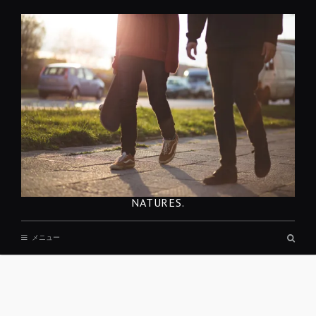
コ
ン
テ
ン
ツ
へ
移
動
NATURES.
検
メニュー
索
ボ
ッ
ク
ス
REST