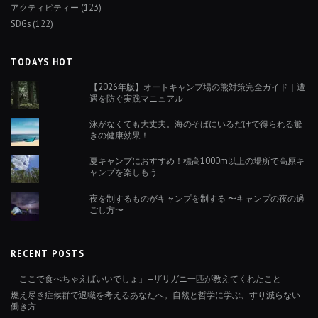
アクティビティー
(123)
SDGs
(122)
TODAYS HOT
【2026年版】オートキャンプ場の熊対策完全ガイド｜遭
遇を防ぐ実践マニュアル
泳がなくても大丈夫。海のそばにいるだけで得られる驚
きの健康効果！
夏キャンプにおすすめ！標高1000m以上の場所で高原キ
ャンプを楽しもう
夜を制するものがキャンプを制する 〜キャンプの夜の過
ごし方〜
RECENT POSTS
「ここで食べちゃえばいいでしょ」—ザリガニ一匹が教えてくれたこと
燃え尽き症候群で退職を考えるあなたへ。自然と哲学に学ぶ、すり減らない
働き方