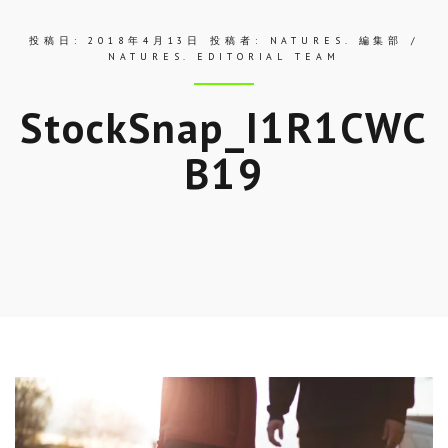
投稿日:
2018年4月13日
投稿者:
NATURES. 編集部 /
NATURES. EDITORIAL TEAM
StockSnap_I1R1CWC
B19
Skip
to
entry
content