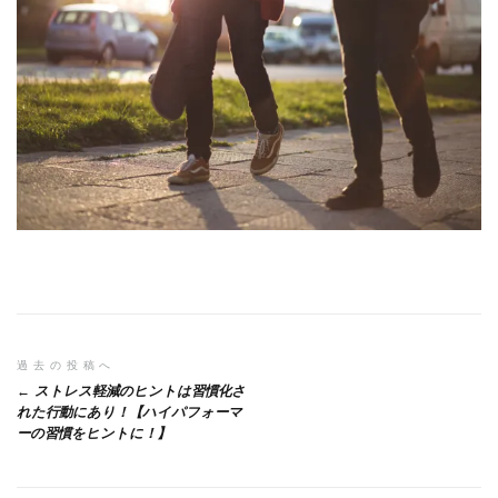
投
過去の投稿へ
ストレス軽減のヒントは習慣化さ
稿
れた行動にあり！【ハイパフォーマ
ーの習慣をヒントに！】
ナ
ビ