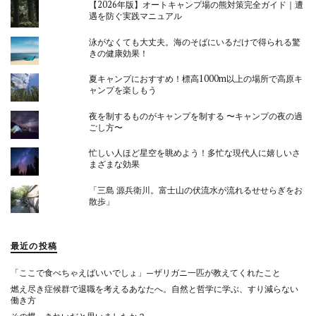
【2026年版】オートキャンプ場の熊対策完全ガイド｜遭
遇を防ぐ実践マニュアル
泳がなくても大丈夫。海のそばにいるだけで得られる驚
きの健康効果！
夏キャンプにおすすめ！標高1000m以上の場所で高原キ
ャンプを楽しもう
夜を制するものがキャンプを制する 〜キャンプの夜の過
ごし方〜
忙しい人ほど星空を眺めよう！多忙な現代人に嬉しいさ
まざまな効果
「三島 源兵衛川。富士山の伏流水が流れるせせらぎをお
散歩」
最近の投稿
「ここで食べちゃえばいいでしょ」—ザリガニ一匹が教えてくれたこと
燃え尽き症候群で退職を考えるあなたへ。自然と哲学に学ぶ、すり減らない
働き方