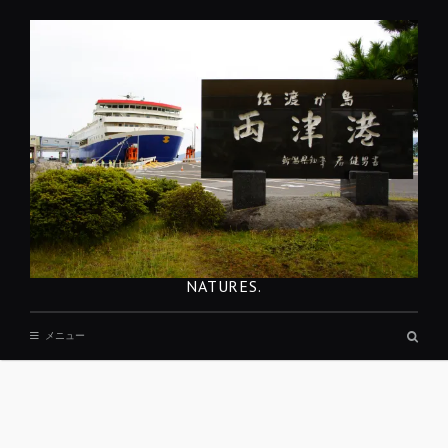
コ
ン
テ
ン
ツ
へ
移
動
NATURES.
検
メニュー
索
ボ
ッ
ク
ス
REST