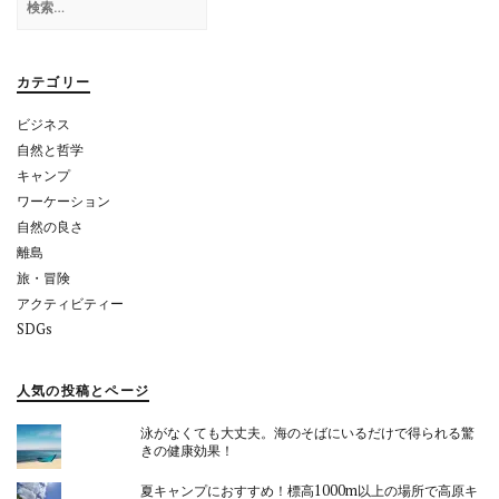
ー
索:
シ
ョ
カテゴリー
ン
ビジネス
自然と哲学
キャンプ
ワーケーション
自然の良さ
離島
旅・冒険
アクティビティー
SDGs
人気の投稿とページ
泳がなくても大丈夫。海のそばにいるだけで得られる驚
きの健康効果！
夏キャンプにおすすめ！標高1000m以上の場所で高原キ