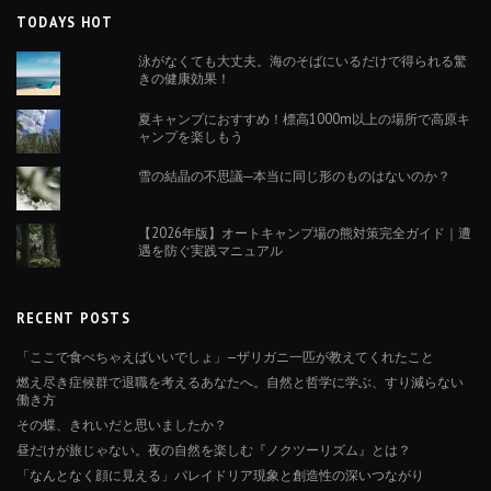
TODAYS HOT
泳がなくても大丈夫。海のそばにいるだけで得られる驚
きの健康効果！
夏キャンプにおすすめ！標高1000m以上の場所で高原キ
ャンプを楽しもう
雪の結晶の不思議─本当に同じ形のものはないのか？
【2026年版】オートキャンプ場の熊対策完全ガイド｜遭
遇を防ぐ実践マニュアル
RECENT POSTS
「ここで食べちゃえばいいでしょ」—ザリガニ一匹が教えてくれたこと
燃え尽き症候群で退職を考えるあなたへ。自然と哲学に学ぶ、すり減らない
働き方
その蝶、きれいだと思いましたか？
昼だけが旅じゃない。夜の自然を楽しむ『ノクツーリズム』とは？
「なんとなく顔に見える」パレイドリア現象と創造性の深いつながり