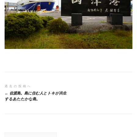
投
過去の投稿へ
佐渡島。島に住む人とトキが共生
稿
するあたたかな島。
ナ
ビ
ゲ
検