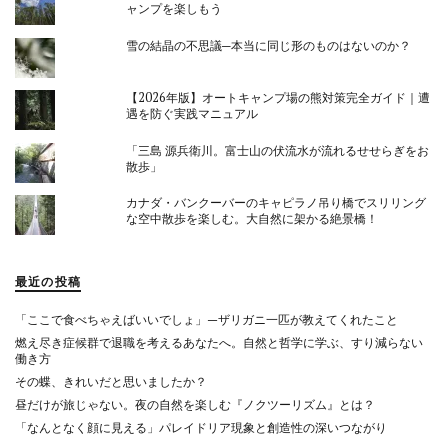
ャンプを楽しもう
雪の結晶の不思議─本当に同じ形のものはないのか？
【2026年版】オートキャンプ場の熊対策完全ガイド｜遭
遇を防ぐ実践マニュアル
「三島 源兵衛川。富士山の伏流水が流れるせせらぎをお
散歩」
カナダ・バンクーバーのキャピラノ吊り橋でスリリング
な空中散歩を楽しむ。大自然に架かる絶景橋！
最近の投稿
「ここで食べちゃえばいいでしょ」—ザリガニ一匹が教えてくれたこと
燃え尽き症候群で退職を考えるあなたへ。自然と哲学に学ぶ、すり減らない
働き方
その蝶、きれいだと思いましたか？
昼だけが旅じゃない。夜の自然を楽しむ『ノクツーリズム』とは？
「なんとなく顔に見える」パレイドリア現象と創造性の深いつながり