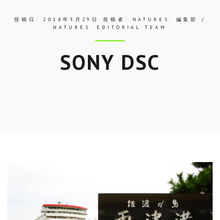
投稿日:
2018年5月29日
投稿者:
NATURES. 編集部 /
NATURES. EDITORIAL TEAM
SONY DSC
Skip
to
entry
content