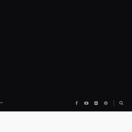
Facebook
YouTube
flickr
pinterest
検
ー
索
ボ
ッ
ク
ス