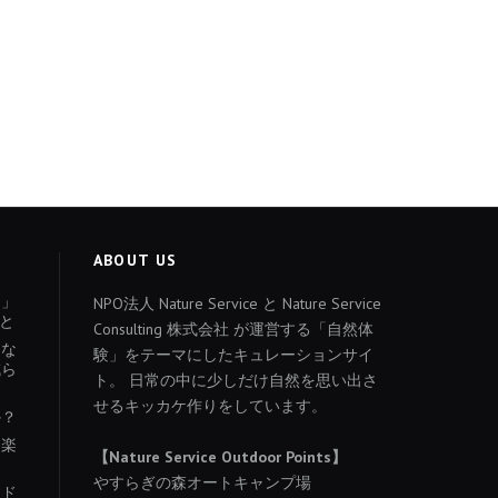
ABOUT US
ょ」
NPO法人 Nature Service と Nature Service
と
Consulting 株式会社 が運営する「自然体
あな
験」をテーマにしたキュレーションサイ
減ら
ト。 日常の中に少しだけ自然を思い出さ
せるキッカケ作りをしています。
か？
を楽
【Nature Service Outdoor Points】
やすらぎの森オートキャンプ場
イド