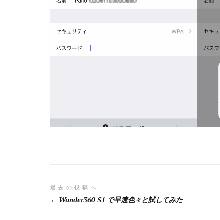
投
過去の投稿へ
Wunder360 S1 で早速色々と試してみた
稿