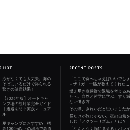
S HOT
RECENT POSTS
泳がなくても大丈夫。海の
「ここで食べちゃえばいいでし
そばにいるだけで得られる
—ザリガニ一匹が教えてくれたこ
驚きの健康効果！
燃え尽き症候群で退職を考える
たへ。自然と哲学に学ぶ、すり
【2026年版】オートキャ
ない働き方
ンプ場の熊対策完全ガイド
｜遭遇を防ぐ実践マニュア
その蝶、きれいだと思いました
ル
昼だけが旅じゃない。夜の自然
しむ『ノクツーリズム』とは？
夏キャンプにおすすめ！標
高1000m以上の場所で高原
「なんとなく顔に見える」パレ