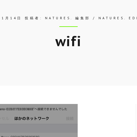
11月14日
投稿者:
NATURES. 編集部 / NATURES. ED
wifi
Skip
to
entry
content