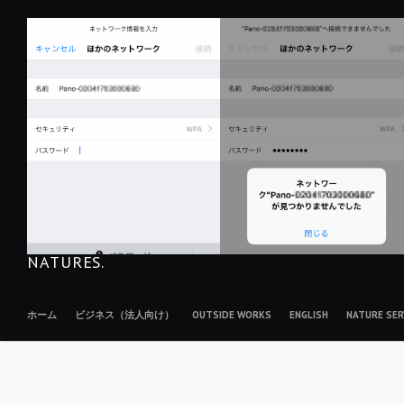
コ
ン
テ
ン
ツ
へ
移
動
NATURES.
ホーム
ビジネス（法人向け）
OUTSIDE WORKS
ENGLISH
NATURE S