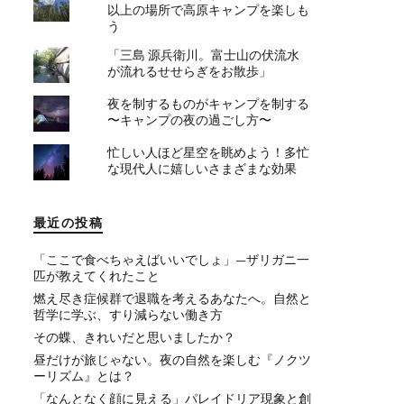
以上の場所で高原キャンプを楽しも
う
「三島 源兵衛川。富士山の伏流水
が流れるせせらぎをお散歩」
夜を制するものがキャンプを制する
〜キャンプの夜の過ごし方〜
忙しい人ほど星空を眺めよう！多忙
な現代人に嬉しいさまざまな効果
最近の投稿
「ここで食べちゃえばいいでしょ」—ザリガニ一
匹が教えてくれたこと
燃え尽き症候群で退職を考えるあなたへ。自然と
哲学に学ぶ、すり減らない働き方
その蝶、きれいだと思いましたか？
昼だけが旅じゃない。夜の自然を楽しむ『ノクツ
ーリズム』とは？
「なんとなく顔に見える」パレイドリア現象と創