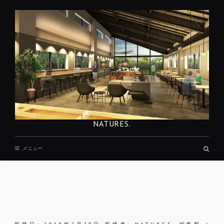
コ
ン
テ
ン
ツ
へ
移
動
NATURES.
検
メニュー
索
ボ
ッ
ク
ス
REST