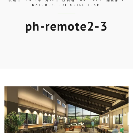
投稿日:
2019年2月20日
投稿者:
NATURES. 編集部 /
NATURES. EDITORIAL TEAM
ph-remote2-3
Skip
to
entry
content