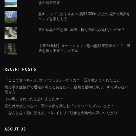
きの健康効果！
夏キャンプにおすすめ！標高1000m以上の場所で高原キ
ャンプを楽しもう
雪の結晶の不思議─本当に同じ形のものはないのか？
【2026年版】オートキャンプ場の熊対策完全ガイド｜遭
遇を防ぐ実践マニュアル
RECENT POSTS
「ここで食べちゃえばいいでしょ」—ザリガニ一匹が教えてくれたこと
燃え尽き症候群で退職を考えるあなたへ。自然と哲学に学ぶ、すり減らない
働き方
その蝶、きれいだと思いましたか？
昼だけが旅じゃない。夜の自然を楽しむ『ノクツーリズム』とは？
「なんとなく顔に見える」パレイドリア現象と創造性の深いつながり
ABOUT US