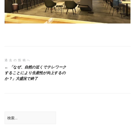
投
過去の投稿へ
「なぜ、自然の近くでテレワーク
稿
することにより生産性が向上するの
か？」大盛況で終了
ナ
ビ
ゲ
ー
検
シ
索:
ョ