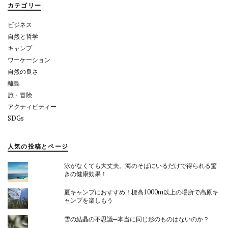
カテゴリー
ン
ビジネス
自然と哲学
キャンプ
ワーケーション
自然の良さ
離島
旅・冒険
アクティビティー
SDGs
人気の投稿とページ
泳がなくても大丈夫。海のそばにいるだけで得られる驚
きの健康効果！
夏キャンプにおすすめ！標高1000m以上の場所で高原キ
ャンプを楽しもう
雪の結晶の不思議─本当に同じ形のものはないのか？