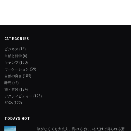
CATEGORIES
ビジネス
(16)
自然と哲学
(6)
キャンプ
(150)
ワーケーション
(39)
自然の良さ
(185)
離島
(56)
旅・冒険
(124)
アクティビティー
(123)
SDGs
(122)
TODAYS HOT
泳がなくても大丈夫。海のそばにいるだけで得られる驚