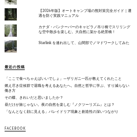
【2026年版】オートキャンプ場の熊対策完全ガイド｜遭
遇を防ぐ実践マニュアル
カナダ・バンクーバーのキャピラノ吊り橋でスリリング
な空中散歩を楽しむ。大自然に架かる絶景橋！
Starlink を連れ出して、山間部でノマドワークしてみた
最近の投稿
「ここで食べちゃえばいいでしょ」—ザリガニ一匹が教えてくれたこと
燃え尽き症候群で退職を考えるあなたへ。自然と哲学に学ぶ、すり減らない
働き方
その蝶、きれいだと思いましたか？
昼だけが旅じゃない。夜の自然を楽しむ『ノクツーリズム』とは？
「なんとなく顔に見える」パレイドリア現象と創造性の深いつながり
FACEBOOK