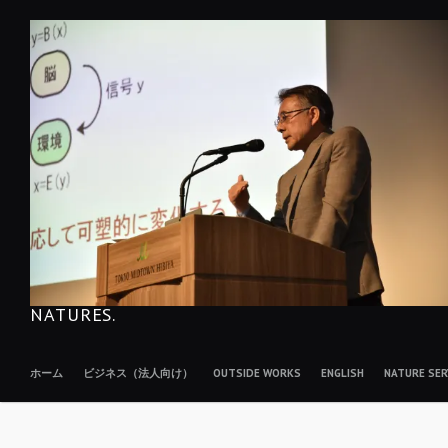
コ
ン
テ
ン
ツ
へ
移
動
NATURES.
ホーム
ビジネス（法人向け）
OUTSIDE WORKS
ENGLISH
NATURE S