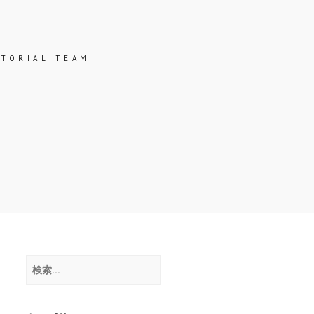
ス
ITORIAL TEAM
検
索: