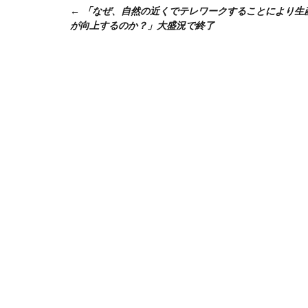
「なぜ、自然の近くでテレワークすることにより生
稿
が向上するのか？」大盛況で終了
ナ
ビ
ゲ
ー
シ
ョ
ン