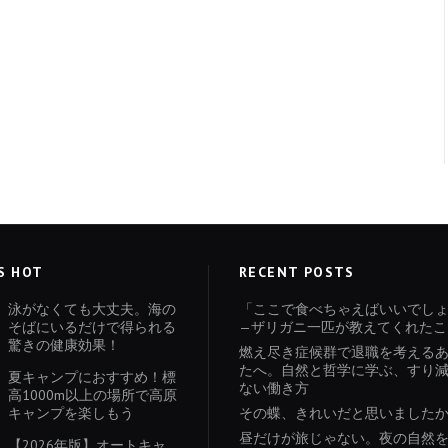
S HOT
RECENT POSTS
泳がなくても大丈夫。海の
「ここで食べちゃえばいいでし
そばにいるだけで得られる
—ザリガニ一匹が教えてくれたこ
驚きの健康効果！
燃え尽き症候群で退職を考える
たへ。自然と哲学に学ぶ、すり
夏キャンプにおすすめ！標
ない働き方
高1000m以上の場所で高原
キャンプを楽しもう
その蝶、きれいだと思いました
昼だけが旅じゃない。夜の自然
【2026年版】オートキャ