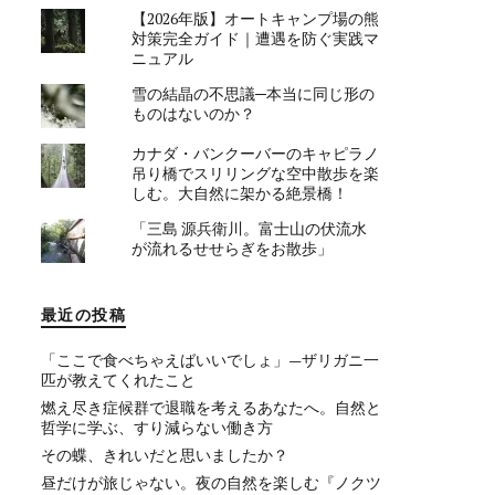
【2026年版】オートキャンプ場の熊
対策完全ガイド｜遭遇を防ぐ実践マ
ニュアル
雪の結晶の不思議─本当に同じ形の
ものはないのか？
カナダ・バンクーバーのキャピラノ
吊り橋でスリリングな空中散歩を楽
しむ。大自然に架かる絶景橋！
「三島 源兵衛川。富士山の伏流水
が流れるせせらぎをお散歩」
最近の投稿
「ここで食べちゃえばいいでしょ」—ザリガニ一
匹が教えてくれたこと
燃え尽き症候群で退職を考えるあなたへ。自然と
哲学に学ぶ、すり減らない働き方
その蝶、きれいだと思いましたか？
昼だけが旅じゃない。夜の自然を楽しむ『ノクツ