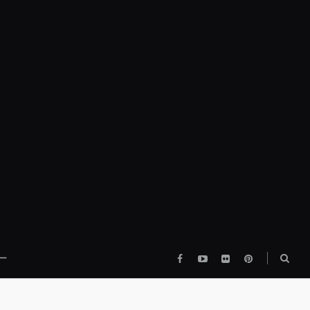
Facebook
YouTube
flickr
pinterest
検
ー
索
ボ
ッ
ク