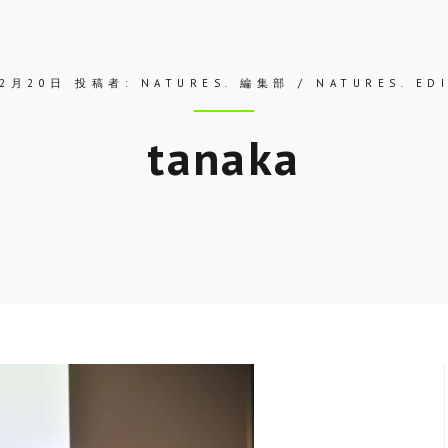
年2月20日
投稿者:
NATURES. 編集部 / NATURES. ED
tanaka
Skip
to
entry
content