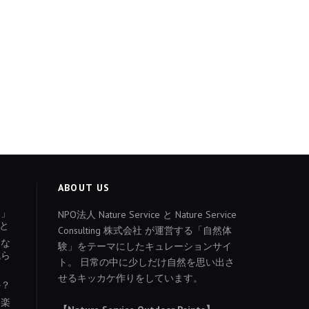
ABOUT US
ょ」
NPO法人 Nature Service と Nature Service
と
Consulting 株式会社 が運営する「自然体
あな
験」をテーマにしたキュレーションサイ
減ら
ト。 日常の中に少しだけ自然を思い出さ
せるキッカケ作りをしています。
か？
を楽