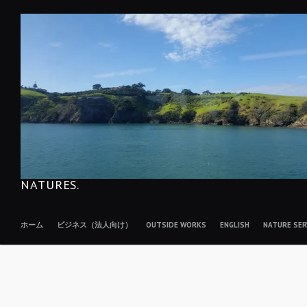
コ
ン
テ
ン
ツ
へ
移
動
NATURES.
ホーム
ビジネス（法人向け）
OUTSIDE WORKS
ENGLISH
NATURE S