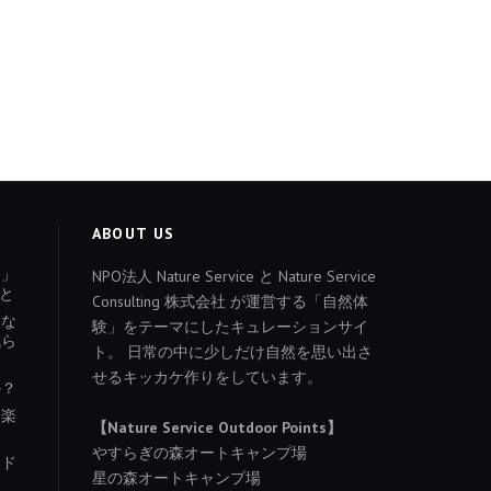
ABOUT US
ょ」
NPO法人 Nature Service と Nature Service
と
Consulting 株式会社 が運営する「自然体
あな
験」をテーマにしたキュレーションサイ
減ら
ト。 日常の中に少しだけ自然を思い出さ
せるキッカケ作りをしています。
か？
を楽
【Nature Service Outdoor Points】
やすらぎの森オートキャンプ場
イド
星の森オートキャンプ場
り