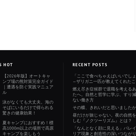
S HOT
RECENT POSTS
【2026年版】オートキャ
「ここで食べちゃえばいいでし
ンプ場の熊対策完全ガイド
—ザリガニ一匹が教えてくれたこ
｜遭遇を防ぐ実践マニュア
燃え尽き症候群で退職を考える
ル
たへ。自然と哲学に学ぶ、すり
ない働き方
泳がなくても大丈夫。海の
そばにいるだけで得られる
その蝶、きれいだと思いました
驚きの健康効果！
昼だけが旅じゃない。夜の自然
しむ『ノクツーリズム』とは？
夏キャンプにおすすめ！標
高1000m以上の場所で高原
「なんとなく顔に見える」パレ
キャンプを楽しもう
リア現象と創造性の深いつなが