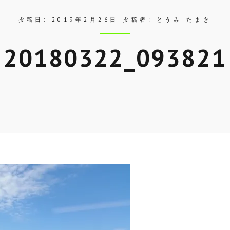
投稿日:
2019年2月26日
投稿者:
とうみ たまき
20180322_093821
Skip
to
entry
content