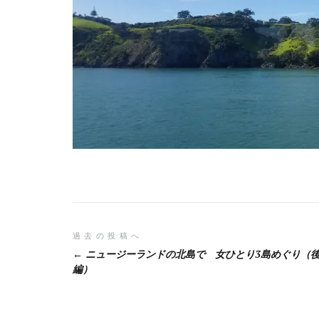
投
過去の投稿へ
ニュージーランドの北島で 女ひとり3島めぐり（
稿
編）
ナ
ビ