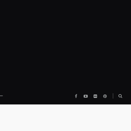
Facebook
YouTube
flickr
pinterest
検
ー
索
ボ
ッ
ク
ス