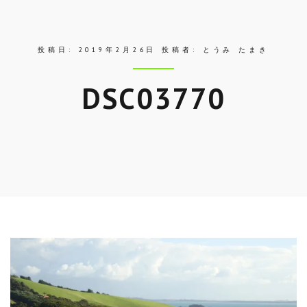
ス
投稿日:
2019年2月26日
投稿者:
とうみ たまき
DSC03770
Skip
to
entry
content