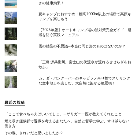
きの健康効果！
夏キャンプにおすすめ！標高1000m以上の場所で高原キ
ャンプを楽しもう
【2026年版】オートキャンプ場の熊対策完全ガイド｜遭
遇を防ぐ実践マニュアル
雪の結晶の不思議─本当に同じ形のものはないのか？
「三島 源兵衛川。富士山の伏流水が流れるせせらぎをお
散歩」
カナダ・バンクーバーのキャピラノ吊り橋でスリリング
な空中散歩を楽しむ。大自然に架かる絶景橋！
最近の投稿
「ここで食べちゃえばいいでしょ」—ザリガニ一匹が教えてくれたこと
燃え尽き症候群で退職を考えるあなたへ。自然と哲学に学ぶ、すり減らない
働き方
その蝶、きれいだと思いましたか？