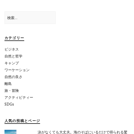
ゲ
検
ー
索:
シ
ョ
カテゴリー
ン
ビジネス
自然と哲学
キャンプ
ワーケーション
自然の良さ
離島
旅・冒険
アクティビティー
SDGs
人気の投稿とページ
泳がなくても大丈夫。海のそばにいるだけで得られる驚