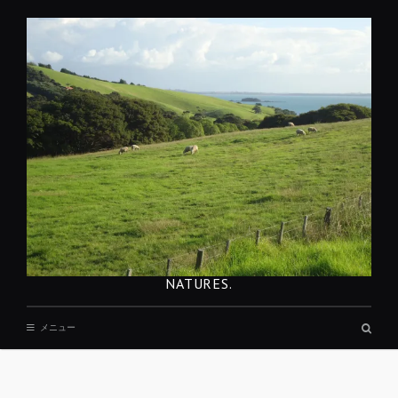
コ
ン
テ
ン
ツ
へ
移
動
NATURES.
検
メニュー
索
ボ
ッ
REST
ク