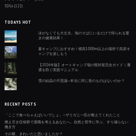
SDGs
(122)
TODAYS HOT
泳がなくても大丈夫。海のそばにいるだけで得られる驚
きの健康効果！
夏キャンプにおすすめ！標高1000m以上の場所で高原キ
ャンプを楽しもう
【2026年版】オートキャンプ場の熊対策完全ガイド｜遭
遇を防ぐ実践マニュアル
雪の結晶の不思議─本当に同じ形のものはないのか？
RECENT POSTS
「ここで食べちゃえばいいでしょ」—ザリガニ一匹が教えてくれたこと
燃え尽き症候群で退職を考えるあなたへ。自然と哲学に学ぶ、すり減らない
働き方
その蝶、きれいだと思いましたか？