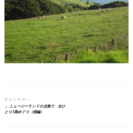
投
過去の投稿へ
ニュージーランドの北島で 女ひ
稿
とり3島めぐり（後編）
ナ
ビ