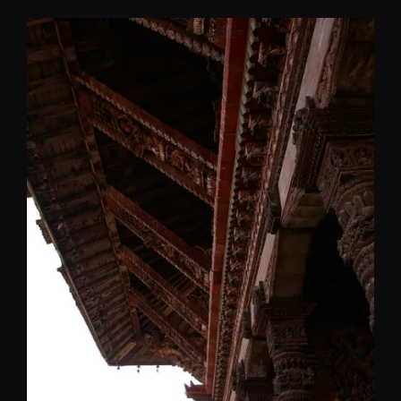
コ
ン
テ
ン
ツ
へ
移
動
REST