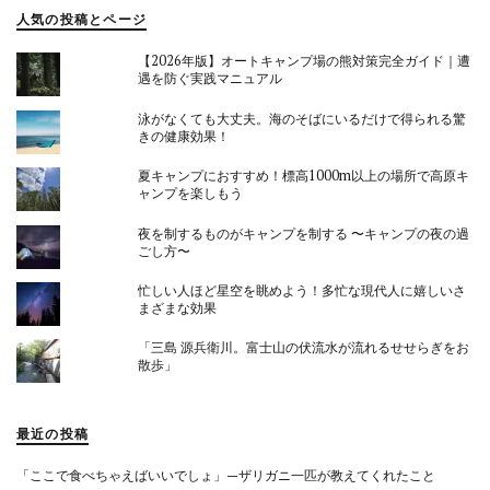
人気の投稿とページ
【2026年版】オートキャンプ場の熊対策完全ガイド｜遭
遇を防ぐ実践マニュアル
泳がなくても大丈夫。海のそばにいるだけで得られる驚
きの健康効果！
夏キャンプにおすすめ！標高1000m以上の場所で高原キ
ャンプを楽しもう
夜を制するものがキャンプを制する 〜キャンプの夜の過
ごし方〜
忙しい人ほど星空を眺めよう！多忙な現代人に嬉しいさ
まざまな効果
「三島 源兵衛川。富士山の伏流水が流れるせせらぎをお
散歩」
最近の投稿
「ここで食べちゃえばいいでしょ」—ザリガニ一匹が教えてくれたこと