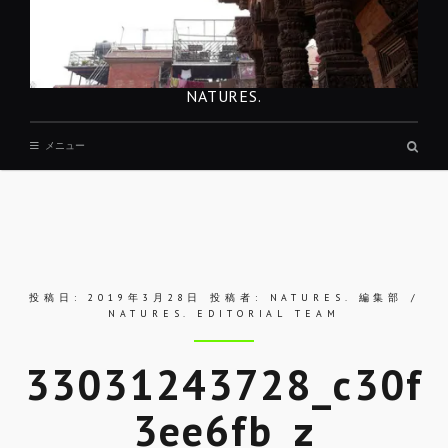
NATURES.
検
メニュー
索
ボ
ッ
ク
ス
投稿日:
2019年3月28日
投稿者:
NATURES. 編集部 /
NATURES. EDITORIAL TEAM
33031243728_c30f
3ee6fb_z