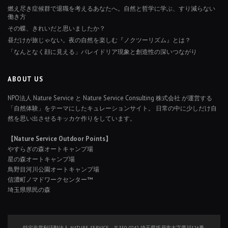
燃え尽き症候群で退職を考えるあなたへ。自然と哲学に学ぶ、すり減らない
働き方
その蝶、きれいだと思いましたか？
昼だけが旅じゃない。夜の自然を楽しむ『ノクツーリズム』とは？
「なんとなく顔に見える」パレイドリア現象と創造性の深いつながり
ABOUT US
NPO法人 Nature Service と Nature Service Consulting 株式会社 が運営する
「自然体験」をテーマにしたキュレーションサイト。 日常の中に少しだけ自
然を思い出させるキッカケ作りをしています。
【Nature Service Outdoor Points】
やすらぎの森オートキャンプ場
星の森オートキャンプ場
鳥野目河川公園オートキャンプ場
信濃町ノマドワークセンター™
埼玉県県民の森
特定非営利活動法人 NATURE SERVICE 〒350-0242 埼玉県坂戸市大字厚川126番