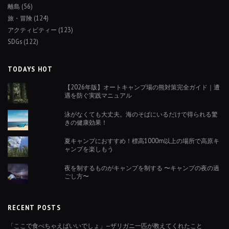
離島
(56)
旅・冒険
(124)
アクティビティー
(123)
SDGs
(122)
TODAYS HOT
【2026年版】オートキャンプ場の熊対策完全ガイド｜遭
遇を防ぐ実践マニュアル
泳がなくても大丈夫。海のそばにいるだけで得られる驚
きの健康効果！
夏キャンプにおすすめ！標高1000m以上の場所で高原キ
ャンプを楽しもう
夜を制するものがキャンプを制する 〜キャンプの夜の過
ごし方〜
RECENT POSTS
「ここで食べちゃえばいいでしょ」—ザリガニ一匹が教えてくれたこと