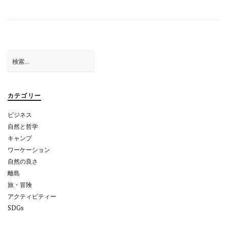
稿
ナ
ビ
ゲ
検
索:
ー
シ
カテゴリー
ョ
ビジネス
ン
自然と哲学
キャンプ
ワーケーション
自然の良さ
離島
旅・冒険
アクティビティー
SDGs