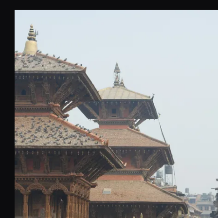
コ
ン
テ
ン
ツ
へ
移
動