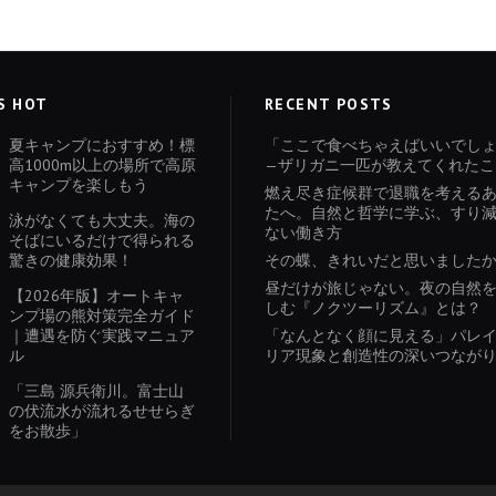
S HOT
RECENT POSTS
夏キャンプにおすすめ！標
「ここで食べちゃえばいいでし
高1000m以上の場所で高原
—ザリガニ一匹が教えてくれたこ
キャンプを楽しもう
燃え尽き症候群で退職を考える
たへ。自然と哲学に学ぶ、すり
泳がなくても大丈夫。海の
ない働き方
そばにいるだけで得られる
驚きの健康効果！
その蝶、きれいだと思いました
昼だけが旅じゃない。夜の自然
【2026年版】オートキャ
しむ『ノクツーリズム』とは？
ンプ場の熊対策完全ガイド
｜遭遇を防ぐ実践マニュア
「なんとなく顔に見える」パレ
ル
リア現象と創造性の深いつなが
「三島 源兵衛川。富士山
の伏流水が流れるせせらぎ
をお散歩」