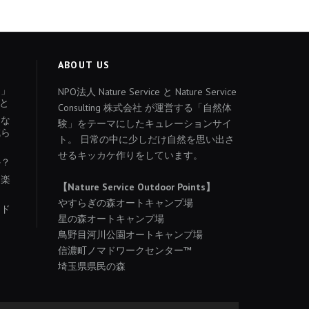
ABOUT US
ょ」
NPO法人 Nature Service と Nature Service
と
Consulting 株式会社 が運営する「自然体
あな
験」をテーマにしたキュレーションサイ
減ら
ト。 日常の中に少しだけ自然を思い出さ
せるキッカケ作りをしています。
か？
を楽
【Nature Service Outdoor Points】
やすらぎの森オートキャンプ場
イド
星の森オートキャンプ場
り
鳥野目河川公園オートキャンプ場
信濃町ノマドワークセンター™
埼玉県県民の森