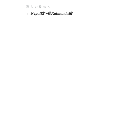
投
過去の投稿へ
Nepal旅〜街Katmandu編
稿
ナ
ビ
ゲ
ー
シ
ョ
ン