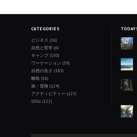
CATEGORIES
TODAY
ビジネス
(16)
自然と哲学
(6)
キャンプ
(150)
ワーケーション
(39)
自然の良さ
(185)
離島
(56)
旅・冒険
(124)
アクティビティー
(123)
SDGs
(122)