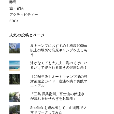
離島
旅・冒険
アクティビティー
SDGs
人気の投稿とページ
夏キャンプにおすすめ！標高1000m
以上の場所で高原キャンプを楽しも
う
泳がなくても大丈夫。海のそばにい
るだけで得られる驚きの健康効果！
【2026年版】オートキャンプ場の熊
対策完全ガイド｜遭遇を防ぐ実践マ
ニュアル
「三島 源兵衛川。富士山の伏流水
が流れるせせらぎをお散歩」
Starlink を連れ出して、山間部でノ
マドワークしてみた