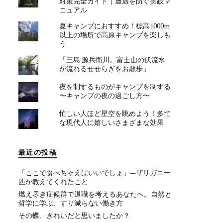
対策完全ガイド｜遭遇を防ぐ実践マ
ニュアル
夏キャンプにおすすめ！標高1000m
以上の場所で高原キャンプを楽しも
う
「三島 源兵衛川。富士山の伏流水
が流れるせせらぎをお散歩」
夜を制するものがキャンプを制する
〜キャンプの夜の過ごし方〜
忙しい人ほど星空を眺めよう！多忙
な現代人に嬉しいさまざまな効果
最近の投稿
「ここで食べちゃえばいいでしょ」—ザリガニ一
匹が教えてくれたこと
燃え尽き症候群で退職を考えるあなたへ。自然と
哲学に学ぶ、すり減らない働き方
その蝶、きれいだと思いましたか？