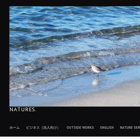
コ
ン
テ
ン
ツ
へ
移
動
NATURES.
ホーム
ビジネス（法人向け）
OUTSIDE WORKS
ENGLISH
NATURE S