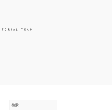
ッ
ク
ス
ITORIAL TEAM
検
索: