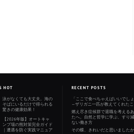
S HOT
RECENT POSTS
泳がなくても大丈夫。海の
「ここで食べちゃえばいいでし
そばにいるだけで得られる
—ザリガニ一匹が教えてくれたこ
驚きの健康効果！
燃え尽き症候群で退職を考える
たへ。自然と哲学に学ぶ、すり
【2026年版】オートキャ
ない働き方
ンプ場の熊対策完全ガイド
｜遭遇を防ぐ実践マニュア
その蝶、きれいだと思いました