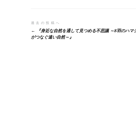
投
過去の投稿へ
『身近な自然を通して見つめる不思議 ～8羽のハマ
稿
がつなぐ遠い自然～』
ナ
ビ
ゲ
ー
シ
ョ
ン