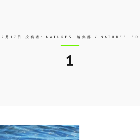
12月17日
投稿者:
NATURES. 編集部 / NATURES. ED
1
Skip
to
entry
content