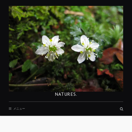
コ
ン
テ
ン
ツ
へ
移
動
NATURES.
検
メニュー
索
ボ
ッ
REST
ク