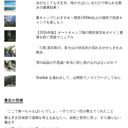
泳がなくても大丈夫。海のそばにいるだけで得られる驚
きの健康効果！
夏キャンプにおすすめ！標高1000m以上の場所で高原キ
ャンプを楽しもう
【2026年版】オートキャンプ場の熊対策完全ガイド｜遭
遇を防ぐ実践マニュアル
「三島 源兵衛川。富士山の伏流水が流れるせせらぎをお
散歩」
雪の結晶の不思議─本当に同じ形のものはないのか？
Starlink を連れ出して、山間部でノマドワークしてみた
最近の投稿
「ここで食べちゃえばいいでしょ」—ザリガニ一匹が教えてくれたこと
燃え尽き症候群で退職を考えるあなたへ。自然と哲学に学ぶ、すり減らない
働き方