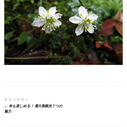
投
過去の投稿へ
冬も楽しめる！ 屋久島観光７つの
稿
魅力
ナ