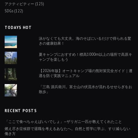
アクティビティー
(123)
SDGs
(122)
TODAYS HOT
泳がなくても大丈夫。海のそばにいるだけで得られる驚
きの健康効果！
夏キャンプにおすすめ！標高1000m以上の場所で高原キ
ャンプを楽しもう
【2026年版】オートキャンプ場の熊対策完全ガイド｜遭
遇を防ぐ実践マニュアル
「三島 源兵衛川。富士山の伏流水が流れるせせらぎをお
散歩」
RECENT POSTS
「ここで食べちゃえばいいでしょ」—ザリガニ一匹が教えてくれたこと
燃え尽き症候群で退職を考えるあなたへ。自然と哲学に学ぶ、すり減らない
働き方