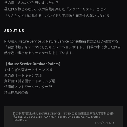
その蝶、きれいだと思いましたか？
昼だけが旅じゃない。夜の自然を楽しむ『ノクツーリズム』とは？
「なんとなく顔に見える」パレイドリア現象と創造性の深いつながり
ABOUT US
NPO法人 Nature Service と Nature Service Consulting 株式会社 が運営する
「自然体験」をテーマにしたキュレーションサイト。 日常の中に少しだけ自
然を思い出させるキッカケ作りをしています。
【Nature Service Outdoor Points】
やすらぎの森オートキャンプ場
星の森オートキャンプ場
鳥野目河川公園オートキャンプ場
信濃町ノマドワークセンター™
埼玉県県民の森
特定非営利活動法人 NATURE SERVICE 〒350-0242 埼玉県坂戸市大字厚川126番
地1 TEL: 050-3142-1518 COPYRIGHTS © NATURE SERVICE. ALL RIGHTS
RESERVED.
トップへ戻る