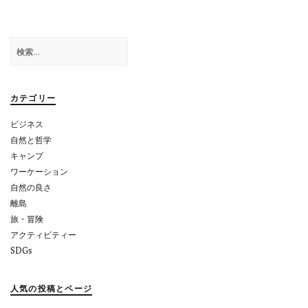
ビ
ゲ
検
ー
索:
シ
ョ
カテゴリー
ン
ビジネス
自然と哲学
キャンプ
ワーケーション
自然の良さ
離島
旅・冒険
アクティビティー
SDGs
人気の投稿とページ