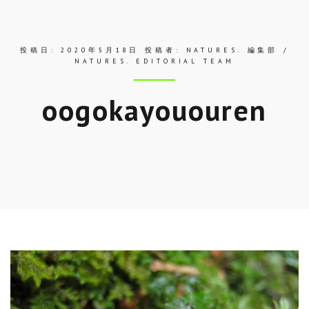
ス
投稿日:
2020年5月18日
投稿者:
NATURES. 編集部 /
NATURES. EDITORIAL TEAM
oogokayououren
Skip
to
entry
content