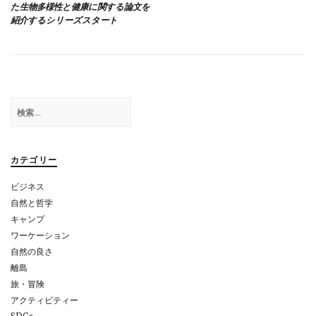
た生物多様性と健康に関する論文を
ナ
紹介するシリーズスタート
ビ
ゲ
ー
シ
検
索:
ョ
ン
カテゴリー
ビジネス
自然と哲学
キャンプ
ワーケーション
自然の良さ
離島
旅・冒険
アクティビティー