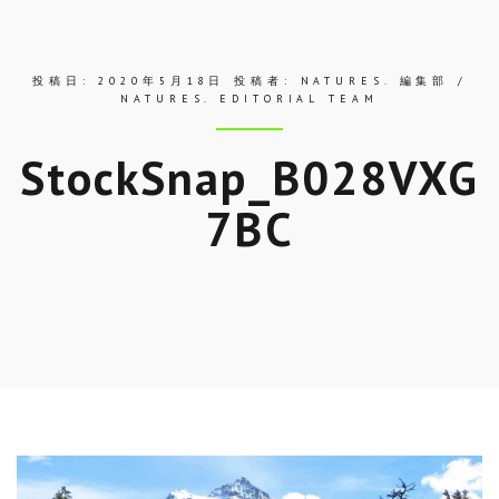
ス
投稿日:
2020年5月18日
投稿者:
NATURES. 編集部 /
NATURES. EDITORIAL TEAM
StockSnap_B028VXG
7BC
Skip
to
entry
content