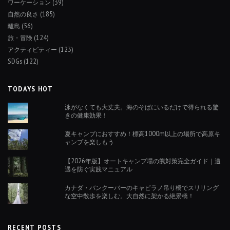
ワーケーション
(39)
自然の良さ
(185)
離島
(56)
旅・冒険
(124)
アクティビティー
(123)
SDGs
(122)
TODAYS HOT
泳がなくても大丈夫。海のそばにいるだけで得られる驚
きの健康効果！
夏キャンプにおすすめ！標高1000m以上の場所で高原キ
ャンプを楽しもう
【2026年版】オートキャンプ場の熊対策完全ガイド｜遭
遇を防ぐ実践マニュアル
カナダ・バンクーバーのキャピラノ吊り橋でスリリング
な空中散歩を楽しむ。大自然に架かる絶景橋！
RECENT POSTS