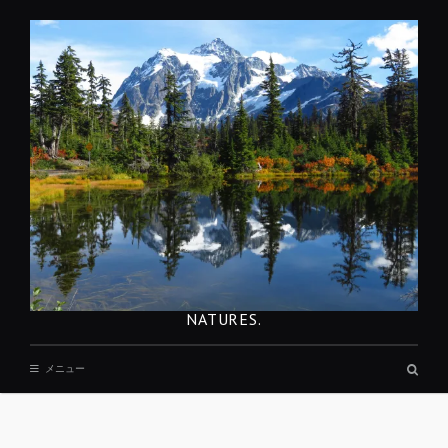
コ
ン
テ
ン
ツ
へ
移
動
NATURES.
検
メニュー
索
ボ
ッ
REST
ク