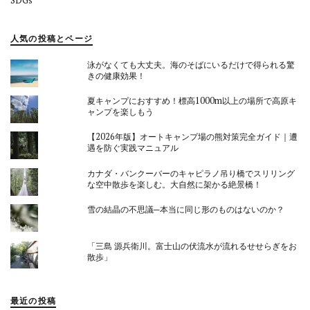
SDGs
人気の投稿とページ
泳がなくても大丈夫。海のそばにいるだけで得られる驚
きの健康効果！
夏キャンプにおすすめ！標高1000m以上の場所で高原キ
ャンプを楽しもう
【2026年版】オートキャンプ場の熊対策完全ガイド｜遭
遇を防ぐ実践マニュアル
カナダ・バンクーバーのキャピラノ吊り橋でスリリング
な空中散歩を楽しむ。大自然に架かる絶景橋！
雪の結晶の不思議─本当に同じ形のものはないのか？
「三島 源兵衛川。富士山の伏流水が流れるせせらぎをお
散歩」
最近の投稿