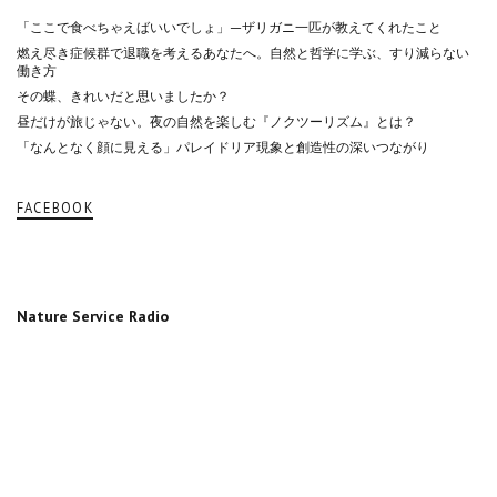
「ここで食べちゃえばいいでしょ」—ザリガニ一匹が教えてくれたこと
燃え尽き症候群で退職を考えるあなたへ。自然と哲学に学ぶ、すり減らない
働き方
その蝶、きれいだと思いましたか？
昼だけが旅じゃない。夜の自然を楽しむ『ノクツーリズム』とは？
「なんとなく顔に見える」パレイドリア現象と創造性の深いつながり
FACEBOOK
Nature Service Radio