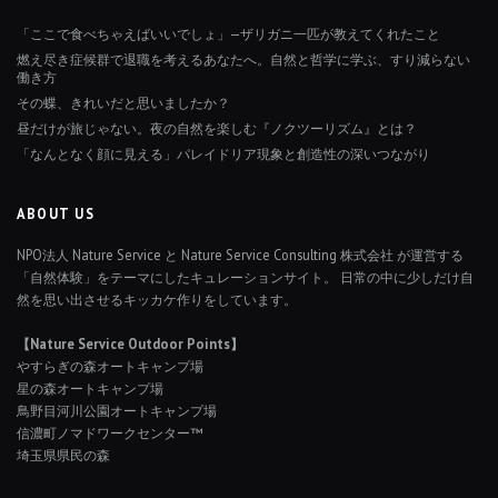
「ここで食べちゃえばいいでしょ」—ザリガニ一匹が教えてくれたこと
燃え尽き症候群で退職を考えるあなたへ。自然と哲学に学ぶ、すり減らない
働き方
その蝶、きれいだと思いましたか？
昼だけが旅じゃない。夜の自然を楽しむ『ノクツーリズム』とは？
「なんとなく顔に見える」パレイドリア現象と創造性の深いつながり
ABOUT US
NPO法人 Nature Service と Nature Service Consulting 株式会社 が運営する
「自然体験」をテーマにしたキュレーションサイト。 日常の中に少しだけ自
然を思い出させるキッカケ作りをしています。
【Nature Service Outdoor Points】
やすらぎの森オートキャンプ場
星の森オートキャンプ場
鳥野目河川公園オートキャンプ場
信濃町ノマドワークセンター™
埼玉県県民の森