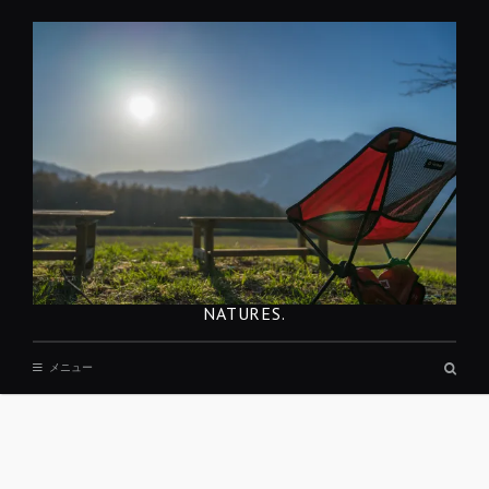
コ
ン
テ
ン
ツ
へ
移
動
NATURES.
検
メニュー
索
ボ
ッ
ク
ス
REST