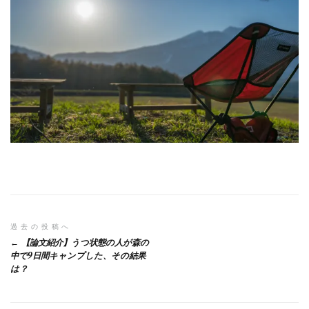
投
過去の投稿へ
【論文紹介】うつ状態の人が森の
稿
中で9日間キャンプした、その結果
は？
ナ
ビ