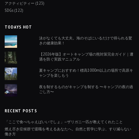
アクティビティー
(123)
SDGs
(122)
TODAYS HOT
泳がなくても大丈夫。海のそばにいるだけで得られる驚
きの健康効果！
【2026年版】オートキャンプ場の熊対策完全ガイド｜遭
遇を防ぐ実践マニュアル
夏キャンプにおすすめ！標高1000m以上の場所で高原キ
ャンプを楽しもう
夜を制するものがキャンプを制する 〜キャンプの夜の過
ごし方〜
RECENT POSTS
「ここで食べちゃえばいいでしょ」—ザリガニ一匹が教えてくれたこと
燃え尽き症候群で退職を考えるあなたへ。自然と哲学に学ぶ、すり減らない
働き方