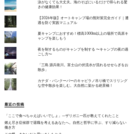
泳がなくても大丈夫。海のそばにいるだけで得られる驚
きの健康効果！
【2026年版】オートキャンプ場の熊対策完全ガイド｜遭
遇を防ぐ実践マニュアル
夏キャンプにおすすめ！標高1000m以上の場所で高原キ
ャンプを楽しもう
夜を制するものがキャンプを制する 〜キャンプの夜の過
ごし方〜
「三島 源兵衛川。富士山の伏流水が流れるせせらぎをお
散歩」
カナダ・バンクーバーのキャピラノ吊り橋でスリリング
な空中散歩を楽しむ。大自然に架かる絶景橋！
最近の投稿
「ここで食べちゃえばいいでしょ」—ザリガニ一匹が教えてくれたこと
燃え尽き症候群で退職を考えるあなたへ。自然と哲学に学ぶ、すり減らない
働き方