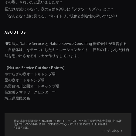
その蝶、きれいだと思いましたか？
昼だけが旅じゃない。夜の自然を楽しむ『ノクツーリズム』とは？
「なんとなく顔に見える」パレイドリア現象と創造性の深いつながり
ABOUT US
NPO法人 Nature Service と Nature Service Consulting 株式会社 が運営する
「自然体験」をテーマにしたキュレーションサイト。 日常の中に少しだけ自
然を思い出させるキッカケ作りをしています。
【Nature Service Outdoor Points】
やすらぎの森オートキャンプ場
星の森オートキャンプ場
鳥野目河川公園オートキャンプ場
信濃町ノマドワークセンター™
埼玉県県民の森
特定非営利活動法人 NATURE SERVICE 〒350-0242 埼玉県坂戸市大字厚川126番
地1 TEL: 050-3142-1518 COPYRIGHTS © NATURE SERVICE. ALL RIGHTS
RESERVED.
トップへ戻る