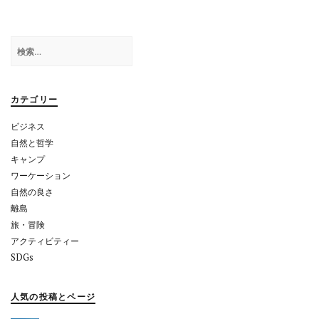
ゲ
ー
検
シ
索:
ョ
カテゴリー
ン
ビジネス
自然と哲学
キャンプ
ワーケーション
自然の良さ
離島
旅・冒険
アクティビティー
SDGs
人気の投稿とページ