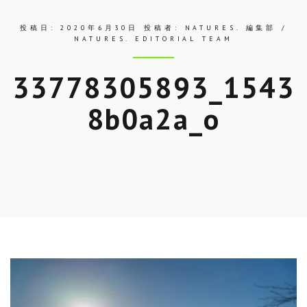
投稿日:
2020年6月30日
投稿者:
NATURES. 編集部 /
NATURES. EDITORIAL TEAM
33778305893_1543
8b0a2a_o
Skip
to
entry
content