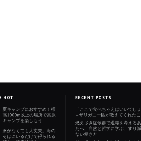
S HOT
RECENT POSTS
夏キャンプにおすすめ！標
「ここで食べちゃえばいいでし
高1000m以上の場所で高原
—ザリガニ一匹が教えてくれたこ
キャンプを楽しもう
燃え尽き症候群で退職を考える
たへ。自然と哲学に学ぶ、すり
泳がなくても大丈夫。海の
ない働き方
そばにいるだけで得られる