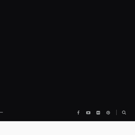
Facebook
YouTube
flickr
pinterest
検
ー
索
ボ
ッ
ク