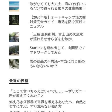
泳がなくても大丈夫。海のそばにい
るだけで得られる驚きの健康効果！
【2026年版】オートキャンプ場の熊
対策完全ガイド｜遭遇を防ぐ実践マ
ニュアル
「三島 源兵衛川。富士山の伏流水
が流れるせせらぎをお散歩」
Starlink を連れ出して、山間部でノ
マドワークしてみた
雪の結晶の不思議─本当に同じ形の
ものはないのか？
最近の投稿
「ここで食べちゃえばいいでしょ」—ザリガニ一
匹が教えてくれたこと
燃え尽き症候群で退職を考えるあなたへ。自然と
哲学に学ぶ、すり減らない働き方