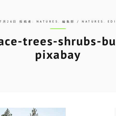
年7月26日
投稿者:
NATURES. 編集部 / NATURES. ED
ace-trees-shrubs-bu
pixabay
Skip
to
entry
content