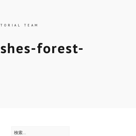
ス
ITORIAL TEAM
shes-forest-
検