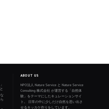
ABOUT US
ょ」
NPO法人 Nature Service と Nature Service
と
Consulting 株式会社 が運営する「自然体
あな
験」をテーマにしたキュレーションサイ
減ら
ト。 日常の中に少しだけ自然を思い出さ
せるキッカケ作りをしています。