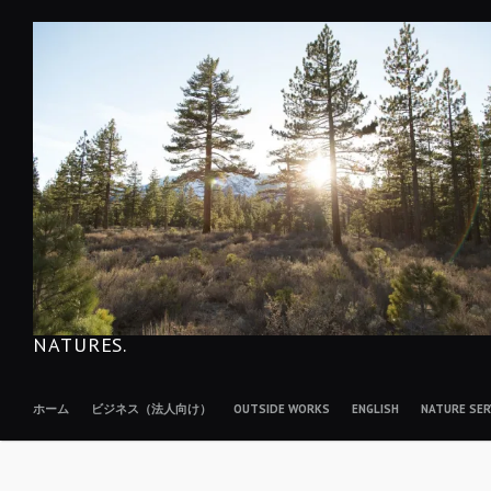
コ
ン
テ
ン
ツ
へ
移
動
NATURES.
ホーム
ビジネス（法人向け）
OUTSIDE WORKS
ENGLISH
NATURE S