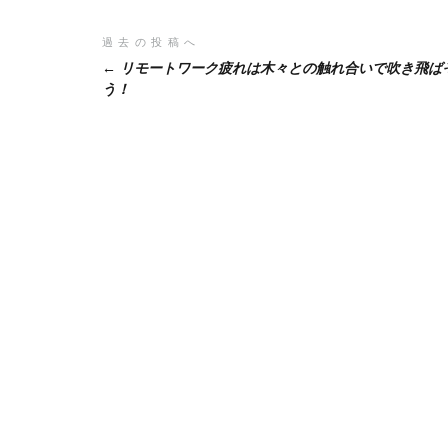
投
過去の投稿へ
リモートワーク疲れは木々との触れ合いで吹き飛ば
稿
う！
ナ
ビ
ゲ
ー
シ
ョ
ン