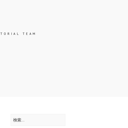
ッ
ク
ス
ITORIAL TEAM
検
索: