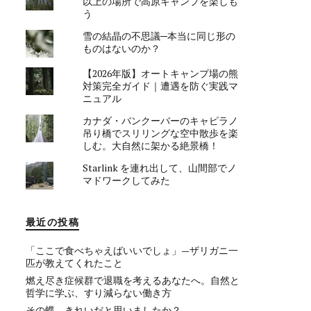
以上の場所で高原キャンプを楽しも
う
雪の結晶の不思議─本当に同じ形の
ものはないのか？
【2026年版】オートキャンプ場の熊
対策完全ガイド｜遭遇を防ぐ実践マ
ニュアル
カナダ・バンクーバーのキャピラノ
吊り橋でスリリングな空中散歩を楽
しむ。大自然に架かる絶景橋！
Starlink を連れ出して、山間部でノ
マドワークしてみた
最近の投稿
「ここで食べちゃえばいいでしょ」—ザリガニ一
匹が教えてくれたこと
燃え尽き症候群で退職を考えるあなたへ。自然と
哲学に学ぶ、すり減らない働き方
その蝶、きれいだと思いましたか？