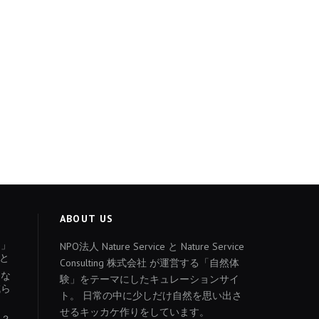
ABOUT US
ょ」
NPO法人 Nature Service と Nature Service
と
Consulting 株式会社 が運営する「自然体
あな
験」をテーマにしたキュレーションサイ
減ら
ト。 日常の中に少しだけ自然を思い出さ
せるキッカケ作りをしています。