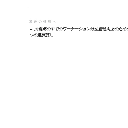
投
過去の投稿へ
大自然の中でのワーケーションは生産性向上のため
稿
つの選択肢に
ナ
ビ
ゲ
ー
シ
ョ
ン