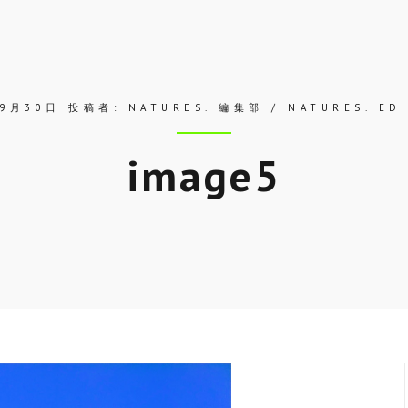
年9月30日
投稿者:
NATURES. 編集部 / NATURES. ED
image5
Skip
to
entry
content