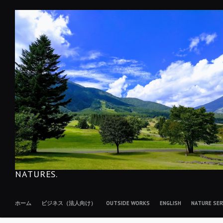
コ
ン
テ
ン
ツ
へ
移
動
NATURES.
ホーム
ビジネス（法人向け）
OUTSIDE WORKS
ENGLISH
NATURE S