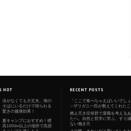
S HOT
RECENT POSTS
泳がなくても大丈夫。海の
「ここで食べちゃえばいいでし
そばにいるだけで得られる
—ザリガニ一匹が教えてくれたこ
驚きの健康効果！
燃え尽き症候群で退職を考える
たへ。自然と哲学に学ぶ、すり
夏キャンプにおすすめ！標
ない働き方
高1000m以上の場所で高原