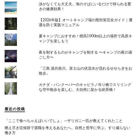
泳がなくても大丈夫。海のそばにいるだけで得られる驚
きの健康効果！
【2026年版】オートキャンプ場の熊対策完全ガイド｜遭
遇を防ぐ実践マニュアル
夏キャンプにおすすめ！標高1000m以上の場所で高原キ
ャンプを楽しもう
夜を制するものがキャンプを制する 〜キャンプの夜の過
ごし方〜
「三島 源兵衛川。富士山の伏流水が流れるせせらぎをお
散歩」
カナダ・バンクーバーのキャピラノ吊り橋でスリリング
な空中散歩を楽しむ。大自然に架かる絶景橋！
最近の投稿
「ここで食べちゃえばいいでしょ」—ザリガニ一匹が教えてくれたこと
燃え尽き症候群で退職を考えるあなたへ。自然と哲学に学ぶ、すり減らない
働き方