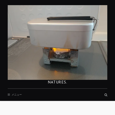
コ
ン
テ
ン
ツ
へ
移
動
NATURES.
検
メニュー
索
ボ
ッ
REST
ク