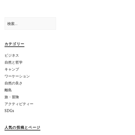
ゲ
ー
検
シ
索:
ョ
カテゴリー
ン
ビジネス
自然と哲学
キャンプ
ワーケーション
自然の良さ
離島
旅・冒険
アクティビティー
SDGs
人気の投稿とページ