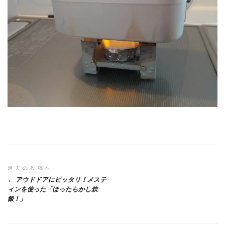
投
過去の投稿へ
アウドドアにピッタリ！メステ
稿
ィンを使った「ほったらかし炊
飯！」
ナ
ビ