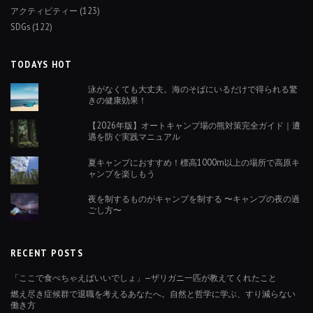
アクティビティー
(123)
SDGs
(122)
TODAYS HOT
泳がなくても大丈夫。海のそばにいるだけで得られる驚
きの健康効果！
【2026年版】オートキャンプ場の熊対策完全ガイド｜遭
遇を防ぐ実践マニュアル
夏キャンプにおすすめ！標高1000m以上の場所で高原キ
ャンプを楽しもう
夜を制するものがキャンプを制する 〜キャンプの夜の過
ごし方〜
RECENT POSTS
「ここで食べちゃえばいいでしょ」—ザリガニ一匹が教えてくれたこと
燃え尽き症候群で退職を考えるあなたへ。自然と哲学に学ぶ、すり減らない
働き方