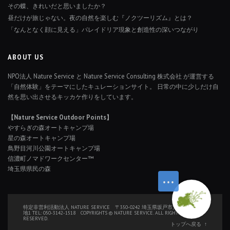
その蝶、きれいだと思いましたか？
昼だけが旅じゃない。夜の自然を楽しむ『ノクツーリズム』とは？
「なんとなく顔に見える」パレイドリア現象と創造性の深いつながり
ABOUT US
NPO法人 Nature Service と Nature Service Consulting 株式会社 が運営する
「自然体験」をテーマにしたキュレーションサイト。 日常の中に少しだけ自
然を思い出させるキッカケ作りをしています。
【Nature Service Outdoor Points】
やすらぎの森オートキャンプ場
星の森オートキャンプ場
鳥野目河川公園オートキャンプ場
信濃町ノマドワークセンター™
埼玉県県民の森
特定非営利活動法人 NATURE SERVICE 〒350-0242 埼玉県坂戸市大字厚川126番
地1 TEL: 050-3142-1518 COPYRIGHTS © NATURE SERVICE. ALL RIGHTS
RESERVED.
トップへ戻る