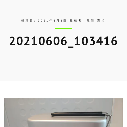
ス
投稿日:
2021年6月6日
投稿者:
黒岩 憲治
20210606_103416
Skip
to
entry
content