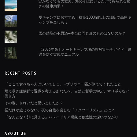
泳がなくても大丈夫。海のそばにいるだけで得られる驚
きの健康効果！
夏キャンプにおすすめ！標高1000m以上の場所で高原キ
ャンプを楽しもう
雪の結晶の不思議─本当に同じ形のものはないのか？
【2026年版】オートキャンプ場の熊対策完全ガイド｜遭
遇を防ぐ実践マニュアル
RECENT POSTS
「ここで食べちゃえばいいでしょ」—ザリガニ一匹が教えてくれたこと
燃え尽き症候群で退職を考えるあなたへ。自然と哲学に学ぶ、すり減らない
働き方
その蝶、きれいだと思いましたか？
昼だけが旅じゃない。夜の自然を楽しむ『ノクツーリズム』とは？
「なんとなく顔に見える」パレイドリア現象と創造性の深いつながり
ABOUT US