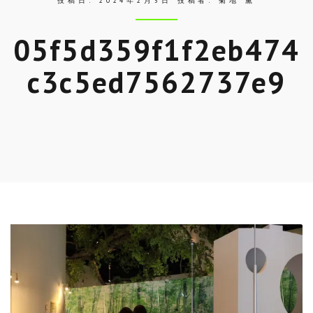
投稿日:
2024年2月5日
投稿者:
菊地 薫
05f5d359f1f2eb474
c3c5ed7562737e9
Skip
to
entry
content