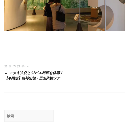
投
過去の投稿へ
マタギ文化とジビエ料理を体感！
稿
【冬限定】白神山地・里山体験ツアー
ナ
ビ
ゲ
検
ー
索:
シ