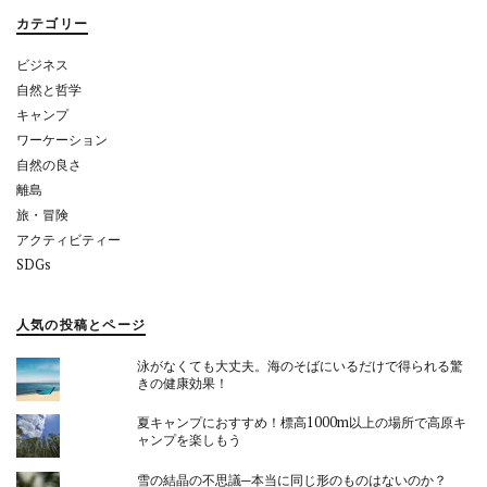
ョ
カテゴリー
ン
ビジネス
自然と哲学
キャンプ
ワーケーション
自然の良さ
離島
旅・冒険
アクティビティー
SDGs
人気の投稿とページ
泳がなくても大丈夫。海のそばにいるだけで得られる驚
きの健康効果！
夏キャンプにおすすめ！標高1000m以上の場所で高原キ
ャンプを楽しもう
雪の結晶の不思議─本当に同じ形のものはないのか？