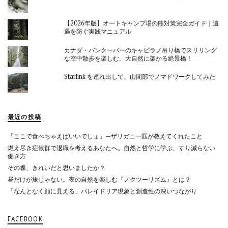
【2026年版】オートキャンプ場の熊対策完全ガイド｜遭
遇を防ぐ実践マニュアル
カナダ・バンクーバーのキャピラノ吊り橋でスリリング
な空中散歩を楽しむ。大自然に架かる絶景橋！
Starlink を連れ出して、山間部でノマドワークしてみた
最近の投稿
「ここで食べちゃえばいいでしょ」—ザリガニ一匹が教えてくれたこと
燃え尽き症候群で退職を考えるあなたへ。自然と哲学に学ぶ、すり減らない
働き方
その蝶、きれいだと思いましたか？
昼だけが旅じゃない。夜の自然を楽しむ『ノクツーリズム』とは？
「なんとなく顔に見える」パレイドリア現象と創造性の深いつながり
FACEBOOK