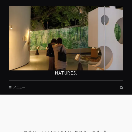
コ
ン
テ
ン
ツ
へ
移
動
NATURES.
検
メニュー
索
ボ
ッ
ク
ス
REST