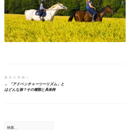
投
過去の投稿へ
「アドベンチャーツーリズム」と
稿
はどんな旅？その種類と具体例
ナ
ビ
ゲ
検
ー
索: