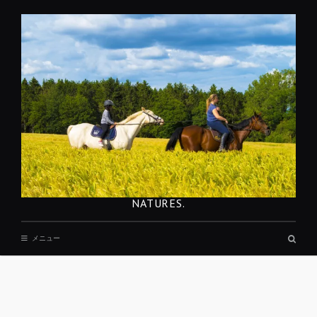
コ
ン
テ
ン
ツ
へ
移
動
NATURES.
検
メニュー
索
ボ
ッ
ク
ス
REST