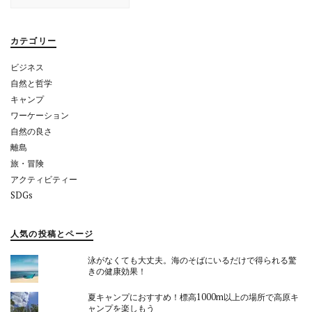
シ
ョ
カテゴリー
ン
ビジネス
自然と哲学
キャンプ
ワーケーション
自然の良さ
離島
旅・冒険
アクティビティー
SDGs
人気の投稿とページ
泳がなくても大丈夫。海のそばにいるだけで得られる驚
きの健康効果！
夏キャンプにおすすめ！標高1000m以上の場所で高原キ
ャンプを楽しもう