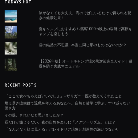
TODAYS HOT
泳がなくても大丈夫。海のそばにいるだけで得られる驚
きの健康効果！
夏キャンプにおすすめ！標高1000m以上の場所で高原キ
ャンプを楽しもう
雪の結晶の不思議─本当に同じ形のものはないのか？
【2026年版】オートキャンプ場の熊対策完全ガイド｜遭
遇を防ぐ実践マニュアル
RECENT POSTS
「ここで食べちゃえばいいでしょ」—ザリガニ一匹が教えてくれたこと
燃え尽き症候群で退職を考えるあなたへ。自然と哲学に学ぶ、すり減らない
働き方
その蝶、きれいだと思いましたか？
昼だけが旅じゃない。夜の自然を楽しむ『ノクツーリズム』とは？
「なんとなく顔に見える」パレイドリア現象と創造性の深いつながり