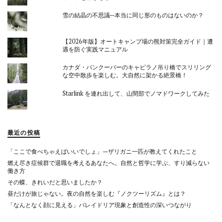
雪の結晶の不思議─本当に同じ形のものはないのか？
【2026年版】オートキャンプ場の熊対策完全ガイド｜遭
遇を防ぐ実践マニュアル
カナダ・バンクーバーのキャピラノ吊り橋でスリリング
な空中散歩を楽しむ。大自然に架かる絶景橋！
Starlink を連れ出して、山間部でノマドワークしてみた
最近の投稿
「ここで食べちゃえばいいでしょ」—ザリガニ一匹が教えてくれたこと
燃え尽き症候群で退職を考えるあなたへ。自然と哲学に学ぶ、すり減らない
働き方
その蝶、きれいだと思いましたか？
昼だけが旅じゃない。夜の自然を楽しむ『ノクツーリズム』とは？
「なんとなく顔に見える」パレイドリア現象と創造性の深いつながり