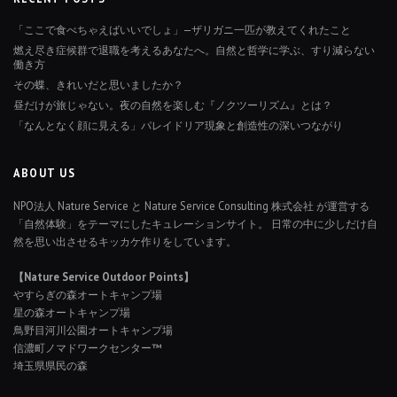
「ここで食べちゃえばいいでしょ」—ザリガニ一匹が教えてくれたこと
燃え尽き症候群で退職を考えるあなたへ。自然と哲学に学ぶ、すり減らない
働き方
その蝶、きれいだと思いましたか？
昼だけが旅じゃない。夜の自然を楽しむ『ノクツーリズム』とは？
「なんとなく顔に見える」パレイドリア現象と創造性の深いつながり
ABOUT US
NPO法人 Nature Service と Nature Service Consulting 株式会社 が運営する
「自然体験」をテーマにしたキュレーションサイト。 日常の中に少しだけ自
然を思い出させるキッカケ作りをしています。
【Nature Service Outdoor Points】
やすらぎの森オートキャンプ場
星の森オートキャンプ場
鳥野目河川公園オートキャンプ場
信濃町ノマドワークセンター™
埼玉県県民の森