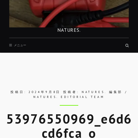
NATURES.
検
メニュー
索
ボ
ッ
ク
ス
投稿日:
2024年9月8日
投稿者:
NATURES. 編集部 /
NATURES. EDITORIAL TEAM
53976550969_e6d6
cd6fca_o