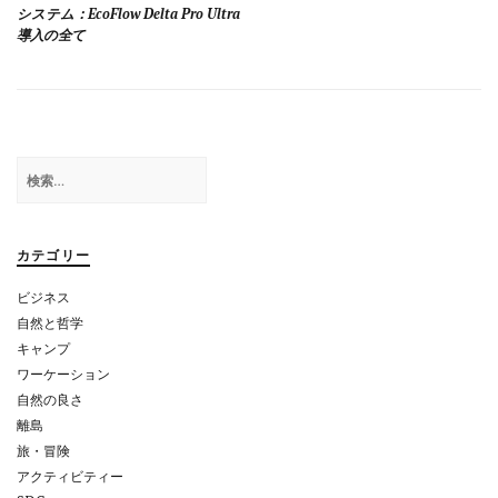
稿
システム：EcoFlow Delta Pro Ultra
導入の全て
ナ
ビ
ゲ
ー
検
シ
索:
ョ
カテゴリー
ン
ビジネス
自然と哲学
キャンプ
ワーケーション
自然の良さ
離島
旅・冒険
アクティビティー