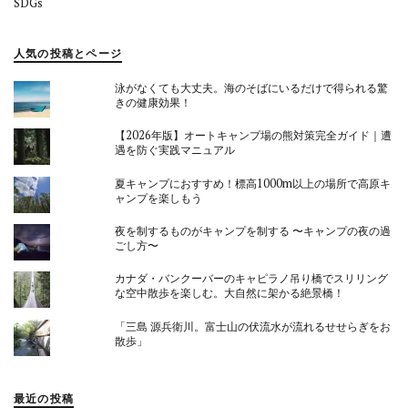
SDGs
人気の投稿とページ
泳がなくても大丈夫。海のそばにいるだけで得られる驚
きの健康効果！
【2026年版】オートキャンプ場の熊対策完全ガイド｜遭
遇を防ぐ実践マニュアル
夏キャンプにおすすめ！標高1000m以上の場所で高原キ
ャンプを楽しもう
夜を制するものがキャンプを制する 〜キャンプの夜の過
ごし方〜
カナダ・バンクーバーのキャピラノ吊り橋でスリリング
な空中散歩を楽しむ。大自然に架かる絶景橋！
「三島 源兵衛川。富士山の伏流水が流れるせせらぎをお
散歩」
最近の投稿