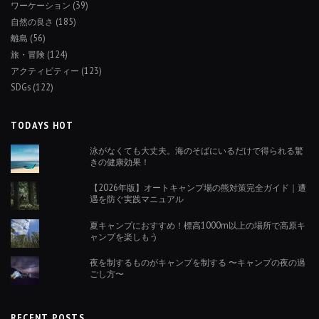
ワーケーション
(39)
自然の良さ
(185)
離島
(56)
旅・冒険
(124)
アクティビティー
(123)
SDGs
(122)
TODAYS HOT
泳がなくても大丈夫。海のそばにいるだけで得られる驚
きの健康効果！
【2026年版】オートキャンプ場の熊対策完全ガイド｜遭
遇を防ぐ実践マニュアル
夏キャンプにおすすめ！標高1000m以上の場所で高原キ
ャンプを楽しもう
夜を制するものがキャンプを制する 〜キャンプの夜の過
ごし方〜
RECENT POSTS