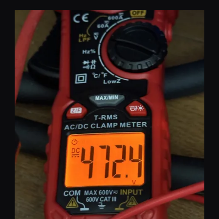
コ
ン
テ
ン
ツ
へ
移
動
REST