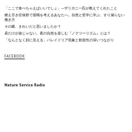
「ここで食べちゃえばいいでしょ」—ザリガニ一匹が教えてくれたこと
燃え尽き症候群で退職を考えるあなたへ。自然と哲学に学ぶ、すり減らない
働き方
その蝶、きれいだと思いましたか？
昼だけが旅じゃない。夜の自然を楽しむ『ノクツーリズム』とは？
「なんとなく顔に見える」パレイドリア現象と創造性の深いつながり
FACEBOOK
Nature Service Radio