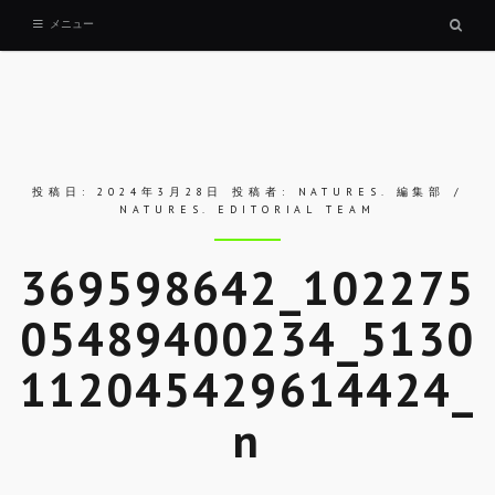
検
メニュー
索
ボ
ッ
ク
ス
投稿日:
2024年3月28日
投稿者:
NATURES. 編集部 /
NATURES. EDITORIAL TEAM
369598642_102275
05489400234_5130
112045429614424_
n
Skip