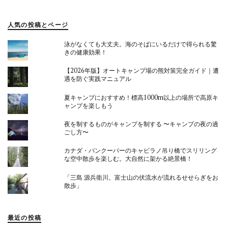
人気の投稿とページ
泳がなくても大丈夫。海のそばにいるだけで得られる驚
きの健康効果！
【2026年版】オートキャンプ場の熊対策完全ガイド｜遭
遇を防ぐ実践マニュアル
夏キャンプにおすすめ！標高1000m以上の場所で高原キ
ャンプを楽しもう
夜を制するものがキャンプを制する 〜キャンプの夜の過
ごし方〜
カナダ・バンクーバーのキャピラノ吊り橋でスリリング
な空中散歩を楽しむ。大自然に架かる絶景橋！
「三島 源兵衛川。富士山の伏流水が流れるせせらぎをお
散歩」
最近の投稿