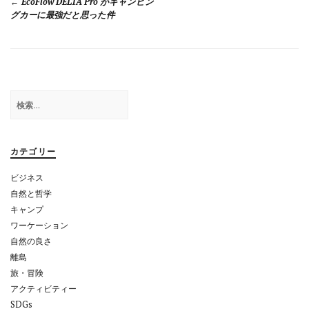
EcoFlow DELTA Pro がキャンピン
稿
グカーに最強だと思った件
ナ
ビ
ゲ
検
ー
索:
シ
ョ
カテゴリー
ン
ビジネス
自然と哲学
キャンプ
ワーケーション
自然の良さ
離島
旅・冒険
アクティビティー
SDGs