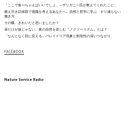
「ここで食べちゃえばいいでしょ」—ザリガニ一匹が教えてくれたこと
燃え尽き症候群で退職を考えるあなたへ。自然と哲学に学ぶ、すり減らない
働き方
その蝶、きれいだと思いましたか？
昼だけが旅じゃない。夜の自然を楽しむ『ノクツーリズム』とは？
「なんとなく顔に見える」パレイドリア現象と創造性の深いつながり
FACEBOOK
Nature Service Radio