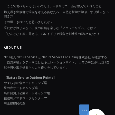
「ここで食べちゃえばいいでしょ」—ザリガニ一匹が教えてくれたこと
燃え尽き症候群で退職を考えるあなたへ。自然と哲学に学ぶ、すり減らない
働き方
その蝶、きれいだと思いましたか？
昼だけが旅じゃない。夜の自然を楽しむ『ノクツーリズム』とは？
「なんとなく顔に見える」パレイドリア現象と創造性の深いつながり
ABOUT US
NPO法人 Nature Service と Nature Service Consulting 株式会社 が運営する
「自然体験」をテーマにしたキュレーションサイト。 日常の中に少しだけ自
然を思い出させるキッカケ作りをしています。
【Nature Service Outdoor Points】
やすらぎの森オートキャンプ場
星の森オートキャンプ場
鳥野目河川公園オートキャンプ場
信濃町ノマドワークセンター™
埼玉県県民の森