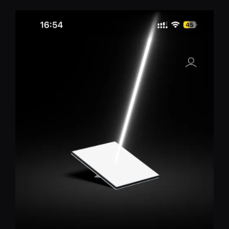
コ
ン
テ
ン
ツ
へ
移
動
REST