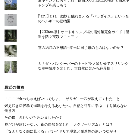
夏キャンプにおすすめ！標高1000m以上の場所で高原キ
ャンプを楽しもう
Pairi Daiza 動物と触れ合える「パラダイス」という名
のベルギーの動物園
【2026年版】オートキャンプ場の熊対策完全ガイド｜遭
遇を防ぐ実践マニュアル
雪の結晶の不思議─本当に同じ形のものはないのか？
カナダ・バンクーバーのキャピラノ吊り橋でスリリング
な空中散歩を楽しむ。大自然に架かる絶景橋！
最近の投稿
「ここで食べちゃえばいいでしょ」—ザリガニ一匹が教えてくれたこと
燃え尽き症候群で退職を考えるあなたへ。自然と哲学に学ぶ、すり減らない
働き方
その蝶、きれいだと思いましたか？
昼だけが旅じゃない。夜の自然を楽しむ『ノクツーリズム』とは？
「なんとなく顔に見える」パレイドリア現象と創造性の深いつながり