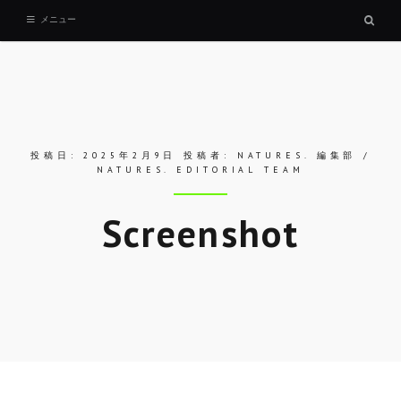
検
メニュー
索
ボ
ッ
ク
ス
投稿日:
2025年2月9日
投稿者:
NATURES. 編集部 /
NATURES. EDITORIAL TEAM
Screenshot
Skip
to
entry
content