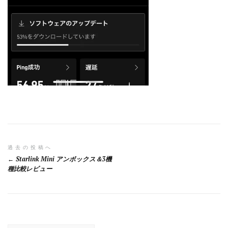
投
過去の投稿へ
Starlink Mini アンボックス＆3機
稿
種比較レビュー
ナ
ビ
ゲ