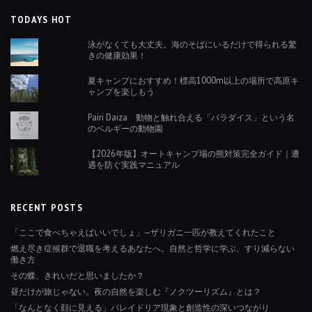
TODAYS HOT
泳がなくても大丈夫。海のそばにいるだけで得られる驚
きの健康効果！
夏キャンプにおすすめ！標高1000m以上の場所で高原キ
ャンプを楽しもう
Pairi Daiza 動物と触れ合える「パラダイス」という名
のベルギーの動物園
【2026年版】オートキャンプ場の熊対策完全ガイド｜遭
遇を防ぐ実践マニュアル
RECENT POSTS
「ここで食べちゃえばいいでしょ」—ザリガニ一匹が教えてくれたこと
燃え尽き症候群で退職を考えるあなたへ。自然と哲学に学ぶ、すり減らない
働き方
その蝶、きれいだと思いましたか？
昼だけが旅じゃない。夜の自然を楽しむ『ノクツーリズム』とは？
「なんとなく顔に見える」パレイドリア現象と創造性の深いつながり