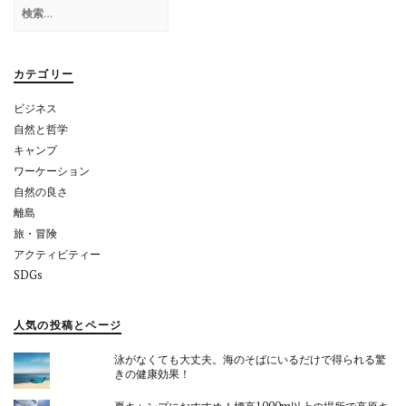
検
ー
索:
シ
ョ
カテゴリー
ン
ビジネス
自然と哲学
キャンプ
ワーケーション
自然の良さ
離島
旅・冒険
アクティビティー
SDGs
人気の投稿とページ
泳がなくても大丈夫。海のそばにいるだけで得られる驚
きの健康効果！