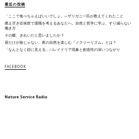
最近の投稿
「ここで食べちゃえばいいでしょ」—ザリガニ一匹が教えてくれたこと
燃え尽き症候群で退職を考えるあなたへ。自然と哲学に学ぶ、すり減らない
働き方
その蝶、きれいだと思いましたか？
昼だけが旅じゃない。夜の自然を楽しむ『ノクツーリズム』とは？
「なんとなく顔に見える」パレイドリア現象と創造性の深いつながり
FACEBOOK
Nature Service Radio