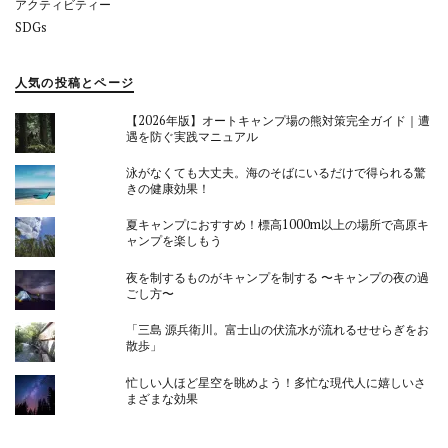
アクティビティー
SDGs
人気の投稿とページ
【2026年版】オートキャンプ場の熊対策完全ガイド｜遭
遇を防ぐ実践マニュアル
泳がなくても大丈夫。海のそばにいるだけで得られる驚
きの健康効果！
夏キャンプにおすすめ！標高1000m以上の場所で高原キ
ャンプを楽しもう
夜を制するものがキャンプを制する 〜キャンプの夜の過
ごし方〜
「三島 源兵衛川。富士山の伏流水が流れるせせらぎをお
散歩」
忙しい人ほど星空を眺めよう！多忙な現代人に嬉しいさ
まざまな効果