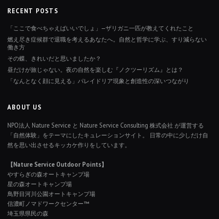
RECENT POSTS
「ここで食べちゃえばいいでしょ」—ザリガニ一匹が教えてくれたこと
燃え尽き症候群で退職を考えるあなたへ。自然と哲学に学ぶ、すり減らない
働き方
その蝶、きれいだと思いましたか？
昼だけが旅じゃない。夜の自然を楽しむ『ノクツーリズム』とは？
「なんとなく顔に見える」パレイドリア現象と創造性の深いつながり
ABOUT US
NPO法人 Nature Service と Nature Service Consulting 株式会社 が運営する
「自然体験」をテーマにしたキュレーションサイト。 日常の中に少しだけ自
然を思い出させるキッカケ作りをしています。
【Nature Service Outdoor Points】
やすらぎの森オートキャンプ場
星の森オートキャンプ場
鳥野目河川公園オートキャンプ場
信濃町ノマドワークセンター™
埼玉県県民の森