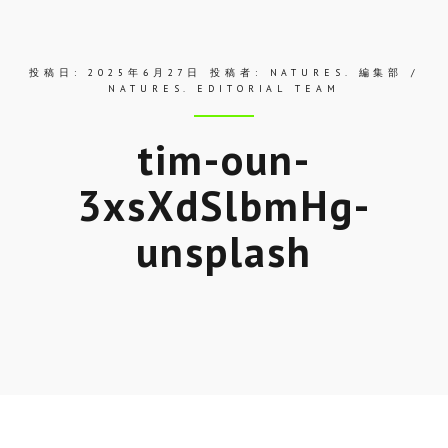
ス
投稿日:
2025年6月27日
投稿者:
NATURES. 編集部 /
NATURES. EDITORIAL TEAM
tim-oun-
3xsXdSlbmHg-
unsplash
Skip
to
entry
content