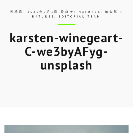
投稿日:
2025年7月5日
投稿者:
NATURES. 編集部 /
NATURES. EDITORIAL TEAM
karsten-winegeart-
C-we3byAFyg-
unsplash
Skip
to
entry
content