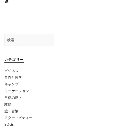
ナ
条
ビ
ゲ
ー
シ
検
索:
ョ
ン
カテゴリー
ビジネス
自然と哲学
キャンプ
ワーケーション
自然の良さ
離島
旅・冒険
アクティビティー
SDGs