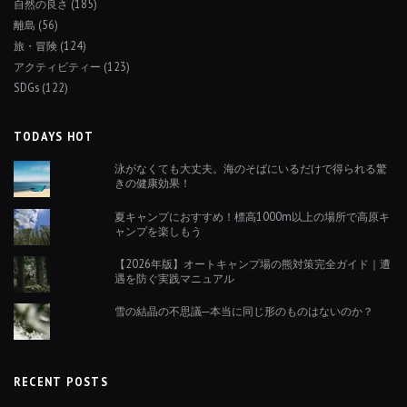
自然の良さ
(185)
離島
(56)
旅・冒険
(124)
アクティビティー
(123)
SDGs
(122)
TODAYS HOT
泳がなくても大丈夫。海のそばにいるだけで得られる驚
きの健康効果！
夏キャンプにおすすめ！標高1000m以上の場所で高原キ
ャンプを楽しもう
【2026年版】オートキャンプ場の熊対策完全ガイド｜遭
遇を防ぐ実践マニュアル
雪の結晶の不思議─本当に同じ形のものはないのか？
RECENT POSTS