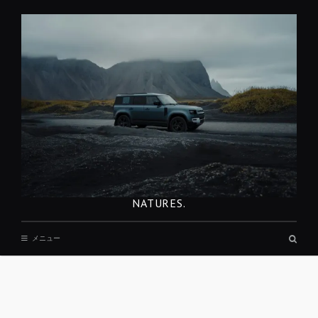
コ
ン
テ
ン
ツ
へ
移
動
NATURES.
検
メニュー
索
ボ
ッ
ク
ス
REST