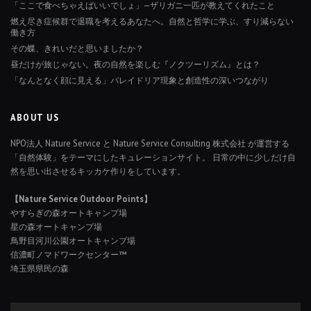
「ここで食べちゃえばいいでしょ」—ザリガニ一匹が教えてくれたこと
燃え尽き症候群で退職を考えるあなたへ。自然と哲学に学ぶ、すり減らない
働き方
その蝶、きれいだと思いましたか？
昼だけが旅じゃない。夜の自然を楽しむ『ノクツーリズム』とは？
「なんとなく顔に見える」パレイドリア現象と創造性の深いつながり
ABOUT US
NPO法人 Nature Service と Nature Service Consulting 株式会社 が運営する
「自然体験」をテーマにしたキュレーションサイト。 日常の中に少しだけ自
然を思い出させるキッカケ作りをしています。
【Nature Service Outdoor Points】
やすらぎの森オートキャンプ場
星の森オートキャンプ場
鳥野目河川公園オートキャンプ場
信濃町ノマドワークセンター™
埼玉県県民の森