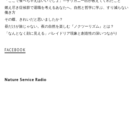
「ここで食べちゃえばいいでしょ」—ザリガニ一匹が教えてくれたこと
燃え尽き症候群で退職を考えるあなたへ。自然と哲学に学ぶ、すり減らない
働き方
その蝶、きれいだと思いましたか？
昼だけが旅じゃない。夜の自然を楽しむ『ノクツーリズム』とは？
「なんとなく顔に見える」パレイドリア現象と創造性の深いつながり
FACEBOOK
Nature Service Radio