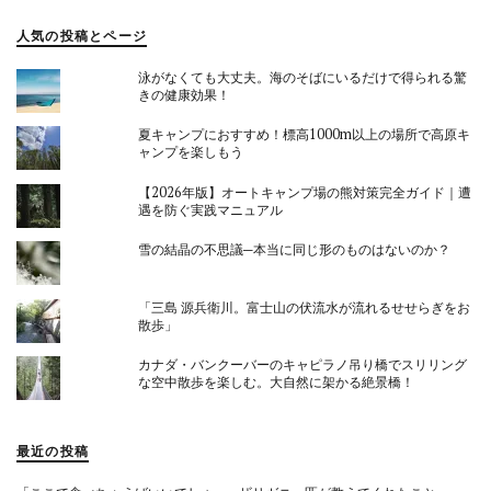
人気の投稿とページ
泳がなくても大丈夫。海のそばにいるだけで得られる驚
きの健康効果！
夏キャンプにおすすめ！標高1000m以上の場所で高原キ
ャンプを楽しもう
【2026年版】オートキャンプ場の熊対策完全ガイド｜遭
遇を防ぐ実践マニュアル
雪の結晶の不思議─本当に同じ形のものはないのか？
「三島 源兵衛川。富士山の伏流水が流れるせせらぎをお
散歩」
カナダ・バンクーバーのキャピラノ吊り橋でスリリング
な空中散歩を楽しむ。大自然に架かる絶景橋！
最近の投稿