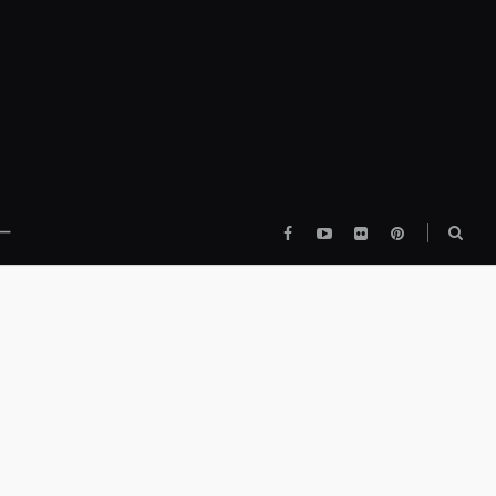
Facebook
YouTube
flickr
pinterest
検
ー
索
ボ
ッ
ク
ス