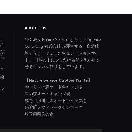
ABOUT US
ょ」
NPO法人 Nature Service と Nature Service
と
Consulting 株式会社 が運営する「自然体
あな
験」をテーマにしたキュレーションサイ
減ら
ト。 日常の中に少しだけ自然を思い出さ
せるキッカケ作りをしています。
か？
を楽
【Nature Service Outdoor Points】
やすらぎの森オートキャンプ場
イド
星の森オートキャンプ場
り
鳥野目河川公園オートキャンプ場
信濃町ノマドワークセンター™
埼玉県県民の森