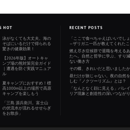
S HOT
RECENT POSTS
泳がなくても大丈夫。海の
「ここで食べちゃえばいいでし
そばにいるだけで得られる
—ザリガニ一匹が教えてくれたこ
驚きの健康効果！
燃え尽き症候群で退職を考える
たへ。自然と哲学に学ぶ、すり
【2026年版】オートキャ
ない働き方
ンプ場の熊対策完全ガイド
｜遭遇を防ぐ実践マニュア
その蝶、きれいだと思いました
ル
昼だけが旅じゃない。夜の自然
しむ『ノクツーリズム』とは？
夏キャンプにおすすめ！標
高1000m以上の場所で高原
「なんとなく顔に見える」パレ
キャンプを楽しもう
リア現象と創造性の深いつなが
「三島 源兵衛川。富士山
の伏流水が流れるせせらぎ
をお散歩」