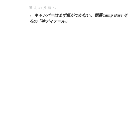
投
過去の投稿へ
キャンパーはまず気がつかない。朝霧Camp Base 
稿
ろの「神ディテール」
ナ
ビ
ゲ
ー
シ
ョ
ン