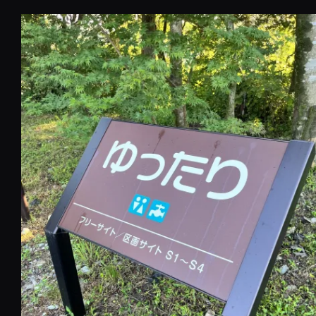
コ
ン
テ
ン
ツ
へ
移
動