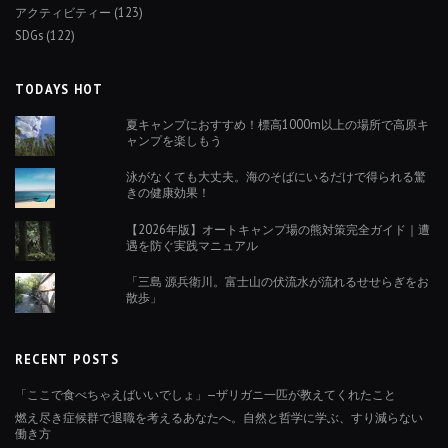
アクティビティー
(123)
SDGs
(122)
TODAYS HOT
夏キャンプにおすすめ！標高1000m以上の場所で高原キ
ャンプを楽しもう
泳がなくても大丈夫。海のそばにいるだけで得られる驚
きの健康効果！
【2026年版】オートキャンプ場の熊対策完全ガイド｜遭
遇を防ぐ実践マニュアル
「三島 源兵衛川。富士山の伏流水が流れるせせらぎをお
散歩」
RECENT POSTS
「ここで食べちゃえばいいでしょ」—ザリガニ一匹が教えてくれたこと
燃え尽き症候群で退職を考えるあなたへ。自然と哲学に学ぶ、すり減らない
働き方