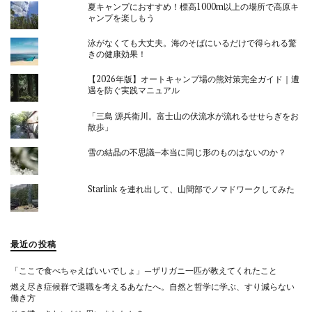
夏キャンプにおすすめ！標高1000m以上の場所で高原キ
ャンプを楽しもう
泳がなくても大丈夫。海のそばにいるだけで得られる驚
きの健康効果！
【2026年版】オートキャンプ場の熊対策完全ガイド｜遭
遇を防ぐ実践マニュアル
「三島 源兵衛川。富士山の伏流水が流れるせせらぎをお
散歩」
雪の結晶の不思議─本当に同じ形のものはないのか？
Starlink を連れ出して、山間部でノマドワークしてみた
最近の投稿
「ここで食べちゃえばいいでしょ」—ザリガニ一匹が教えてくれたこと
燃え尽き症候群で退職を考えるあなたへ。自然と哲学に学ぶ、すり減らない
働き方