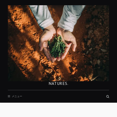
コ
ン
テ
ン
ツ
へ
移
動
NATURES.
検
メニュー
索
ボ
ッ
REST
ク