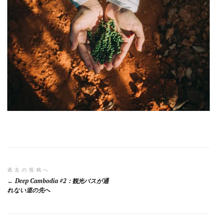
投
過去の投稿へ
Deep Cambodia #2：観光バスが通
稿
れない道の先へ
ナ