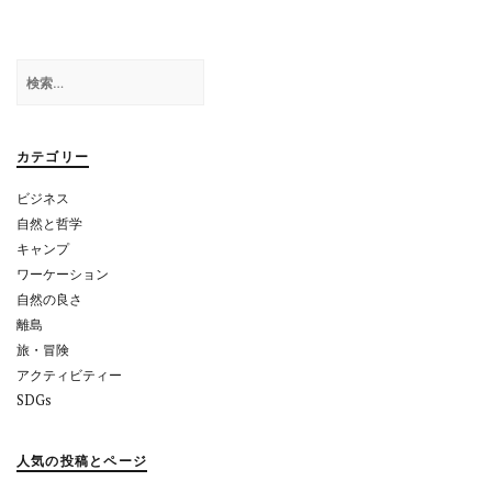
ビ
ゲ
検
ー
索:
シ
ョ
カテゴリー
ン
ビジネス
自然と哲学
キャンプ
ワーケーション
自然の良さ
離島
旅・冒険
アクティビティー
SDGs
人気の投稿とページ