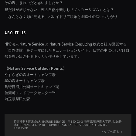
その蝶、きれいだと思いましたか？
昼だけが旅じゃない。夜の自然を楽しむ『ノクツーリズム』とは？
「なんとなく顔に見える」パレイドリア現象と創造性の深いつながり
ABOUT US
NPO法人 Nature Service と Nature Service Consulting 株式会社 が運営する
「自然体験」をテーマにしたキュレーションサイト。 日常の中に少しだけ自
然を思い出させるキッカケ作りをしています。
【Nature Service Outdoor Points】
やすらぎの森オートキャンプ場
星の森オートキャンプ場
鳥野目河川公園オートキャンプ場
信濃町ノマドワークセンター™
埼玉県県民の森
特定非営利活動法人 NATURE SERVICE 〒350-0242 埼玉県坂戸市大字厚川126番
地1 TEL: 050-3142-1518 COPYRIGHTS © NATURE SERVICE. ALL RIGHTS
RESERVED.
トップへ戻る