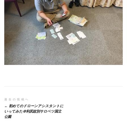
投
過去の投稿へ
初めてのドローンアシスタントに
稿
いってみた＠利尻紋別サロベツ国立
公園
ナ