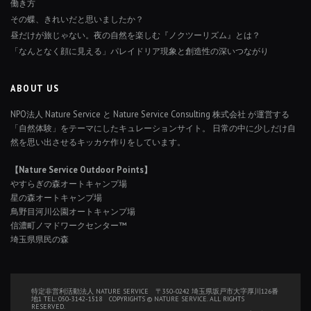
働き方
その蝶、きれいだと思いましたか？
昼だけが旅じゃない。夜の自然を楽しむ『ノクツーリズム』とは？
「なんとなく顔に見える」パレイドリア現象と創造性の深いつながり
ABOUT US
NPO法人 Nature Service と Nature Service Consulting 株式会社 が運営する
「自然体験」をテーマにしたキュレーションサイト。 日常の中に少しだけ自
然を思い出させるキッカケ作りをしています。
【Nature Service Outdoor Points】
やすらぎの森オートキャンプ場
星の森オートキャンプ場
鳥野目河川公園オートキャンプ場
信濃町ノマドワークセンター™
埼玉県県民の森
特定非営利活動法人 NATURE SERVICE 〒350-0242 埼玉県坂戸市大字厚川126番
地1 TEL: 050-3142-1518 COPYRIGHTS © NATURE SERVICE. ALL RIGHTS
RESERVED.