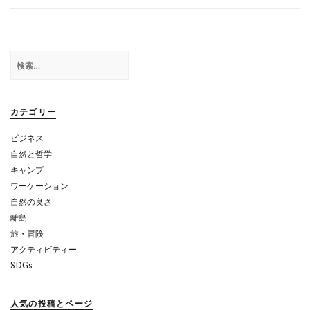
ビ
ゲ
ー
検
シ
索:
ョ
カテゴリー
ン
ビジネス
自然と哲学
キャンプ
ワーケーション
自然の良さ
離島
旅・冒険
アクティビティー
SDGs
人気の投稿とページ