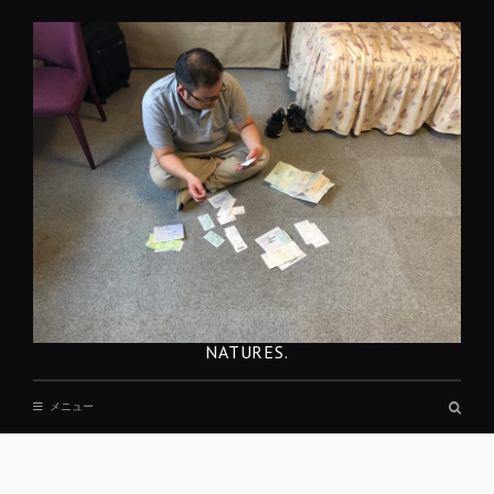
コ
ン
テ
ン
ツ
へ
移
動
NATURES.
検
メニュー
索
ボ
ッ
REST
ク