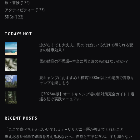
旅・冒険
(124)
アクティビティー
(123)
SDGs
(122)
TODAYS HOT
泳がなくても大丈夫。海のそばにいるだけで得られる驚
きの健康効果！
雪の結晶の不思議─本当に同じ形のものはないのか？
夏キャンプにおすすめ！標高1000m以上の場所で高原キ
ャンプを楽しもう
【2026年版】オートキャンプ場の熊対策完全ガイド｜遭
遇を防ぐ実践マニュアル
RECENT POSTS
「ここで食べちゃえばいいでしょ」—ザリガニ一匹が教えてくれたこと
燃え尽き症候群で退職を考えるあなたへ。自然と哲学に学ぶ、すり減らない