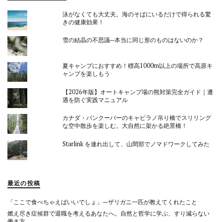
泳がなくても大丈夫。海のそばにいるだけで得られる驚
きの健康効果！
雪の結晶の不思議─本当に同じ形のものはないのか？
夏キャンプにおすすめ！標高1000m以上の場所で高原キ
ャンプを楽しもう
【2026年版】オートキャンプ場の熊対策完全ガイド｜遭
遇を防ぐ実践マニュアル
カナダ・バンクーバーのキャピラノ吊り橋でスリリング
な空中散歩を楽しむ。大自然に架かる絶景橋！
Starlink を連れ出して、山間部でノマドワークしてみた
最近の投稿
「ここで食べちゃえばいいでしょ」—ザリガニ一匹が教えてくれたこと
燃え尽き症候群で退職を考えるあなたへ。自然と哲学に学ぶ、すり減らない
働き方