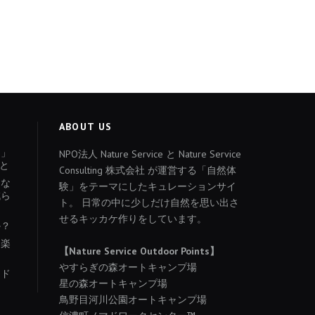
ABOUT US
ょ」
NPO法人 Nature Service と Nature Service
と
Consulting 株式会社 が運営する「自然体
あな
験」をテーマにしたキュレーションサイ
減ら
ト。 日常の中に少しだけ自然を思い出さ
せるキッカケ作りをしています。
か？
を楽
【Nature Service Outdoor Points】
やすらぎの森オートキャンプ場
イド
星の森オートキャンプ場
り
鳥野目河川公園オートキャンプ場