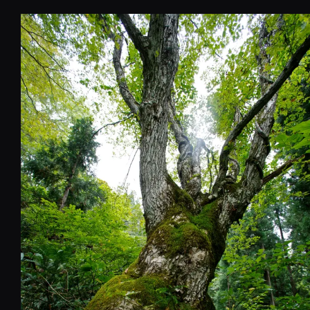
コ
ン
テ
ン
ツ
へ
移
動