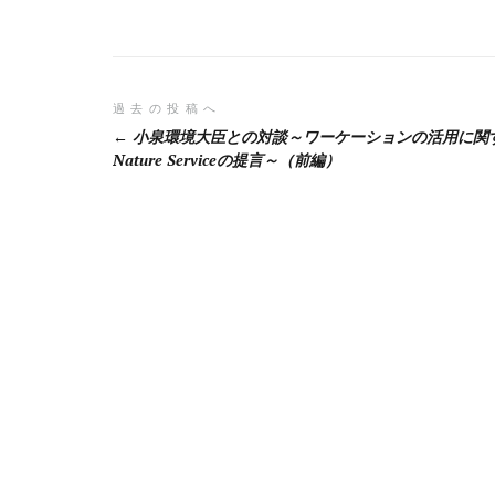
投
過去の投稿へ
小泉環境大臣との対談～ワーケーションの活用に関
稿
Nature Serviceの提言～（前編）
ナ
ビ
ゲ
ー
シ
ョ
ン