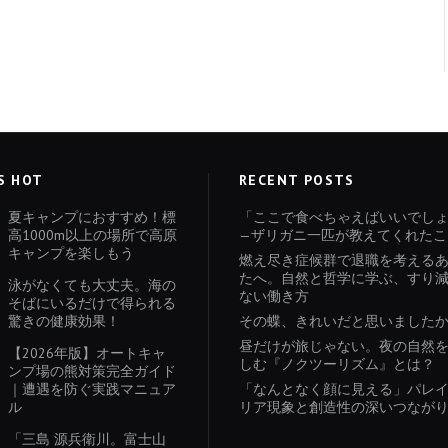
S HOT
RECENT POSTS
夏キャンプにおすすめ！標
「ここで食べちゃえばいいでし
高1000m以上の場所で高原
—ザリガニ一匹が教えてくれたこ
キャンプを楽しもう
燃え尽き症候群で退職を考える
たへ。自然と哲学に学ぶ、すり
泳がなくても大丈夫。海の
ない働き方
そばにいるだけで得られる
驚きの健康効果！
その蝶、きれいだと思いました
昼だけが旅じゃない。夜の自然
【2026年版】オートキャ
しむ『ノクツーリズム』とは？
ンプ場の熊対策完全ガイド
｜遭遇を防ぐ実践マニュア
「なんとなく顔に見える」パレ
ル
リア現象と創造性の深いつなが
「三島 源兵衛川。富士山