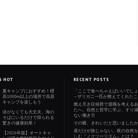
S HOT
RECENT POSTS
夏キャンプにおすすめ！標
「ここで食べちゃえばいいでし
高1000m以上の場所で高原
—ザリガニ一匹が教えてくれたこ
キャンプを楽しもう
燃え尽き症候群で退職を考える
たへ。自然と哲学に学ぶ、すり
泳がなくても大丈夫。海の
ない働き方
そばにいるだけで得られる
驚きの健康効果！
その蝶、きれいだと思いました
昼だけが旅じゃない。夜の自然
【2026年版】オートキャ
しむ『ノクツーリズム』とは？