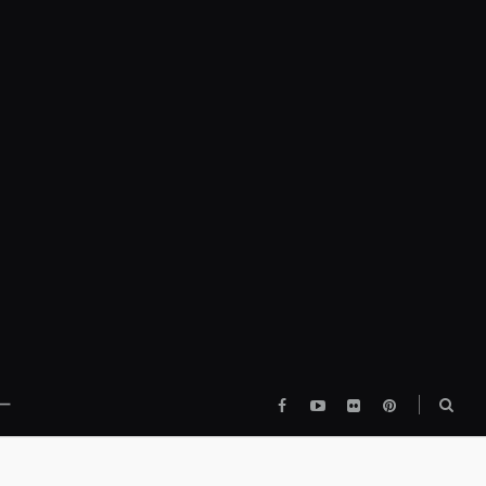
Facebook
YouTube
flickr
pinterest
検
ー
索
ボ
ッ
ク