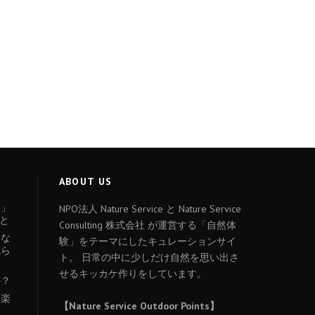
ABOUT US
ょ」
NPO法人 Nature Service と Nature Service
と
Consulting 株式会社 が運営する「自然体
あな
験」をテーマにしたキュレーションサイ
減ら
ト。 日常の中に少しだけ自然を思い出さ
せるキッカケ作りをしています。
か？
を楽
【Nature Service Outdoor Points】