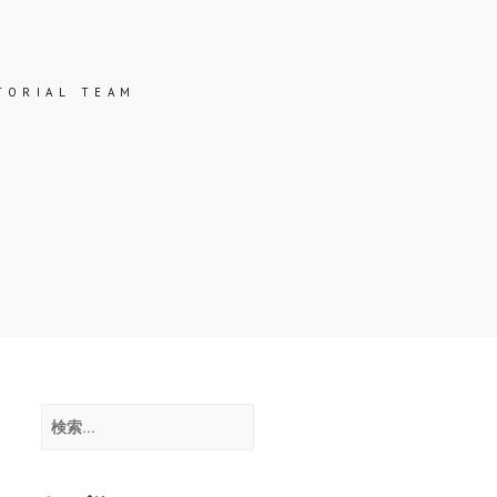
ス
TORIAL TEAM
検
索: