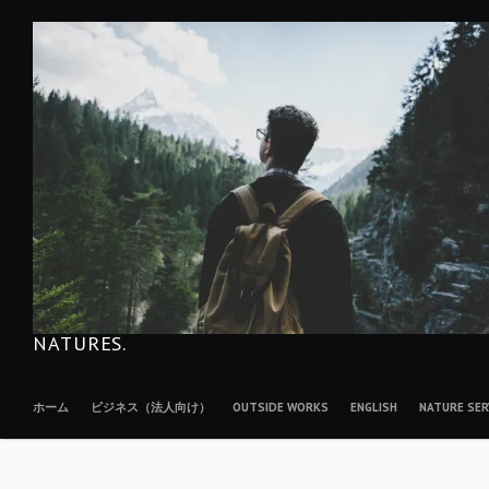
コ
ン
テ
ン
ツ
へ
移
動
NATURES.
ホーム
ビジネス（法人向け）
OUTSIDE WORKS
ENGLISH
NATURE S