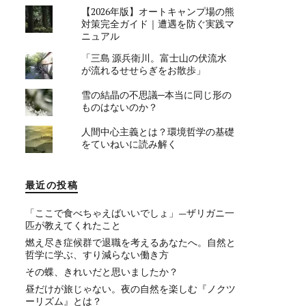
【2026年版】オートキャンプ場の熊
対策完全ガイド｜遭遇を防ぐ実践マ
ニュアル
「三島 源兵衛川。富士山の伏流水
が流れるせせらぎをお散歩」
雪の結晶の不思議─本当に同じ形の
ものはないのか？
人間中心主義とは？環境哲学の基礎
をていねいに読み解く
最近の投稿
「ここで食べちゃえばいいでしょ」—ザリガニ一
匹が教えてくれたこと
燃え尽き症候群で退職を考えるあなたへ。自然と
哲学に学ぶ、すり減らない働き方
その蝶、きれいだと思いましたか？
昼だけが旅じゃない。夜の自然を楽しむ『ノクツ
ーリズム』とは？