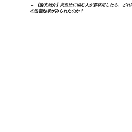
【論文紹介】⾼⾎圧に悩む⼈が森林浴したら、どれ
稿
の改善効果がみられたのか？
ナ
ビ
ゲ
ー
シ
ョ
ン