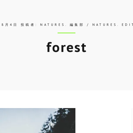
年8月4日
投稿者:
NATURES. 編集部 / NATURES. EDI
forest
Skip
to
entry
content