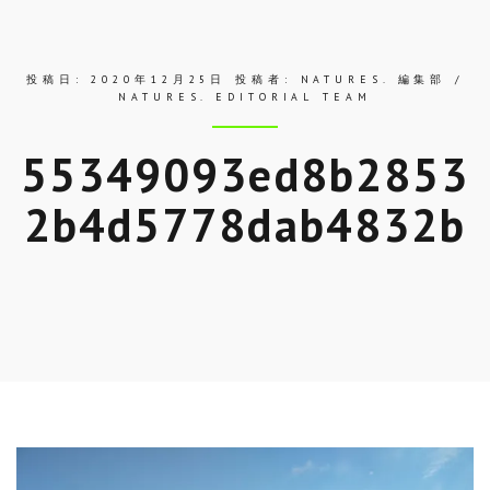
ス
投稿日:
2020年12月25日
投稿者:
NATURES. 編集部 /
NATURES. EDITORIAL TEAM
55349093ed8b2853
2b4d5778dab4832b
Skip
to
entry
content