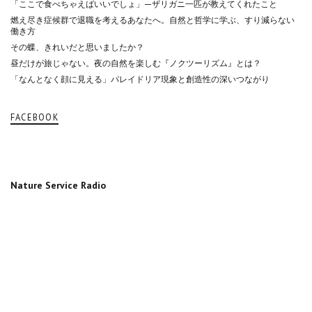
「ここで食べちゃえばいいでしょ」—ザリガニ一匹が教えてくれたこと
燃え尽き症候群で退職を考えるあなたへ。自然と哲学に学ぶ、すり減らない
働き方
その蝶、きれいだと思いましたか？
昼だけが旅じゃない。夜の自然を楽しむ『ノクツーリズム』とは？
「なんとなく顔に見える」パレイドリア現象と創造性の深いつながり
FACEBOOK
Nature Service Radio