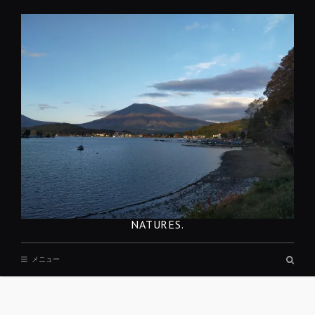
コ
ン
テ
ン
ツ
へ
移
動
NATURES.
検
メニュー
索
ボ
ッ
REST
ク