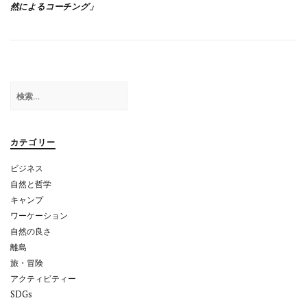
然によるコーチング」
ナ
ビ
ゲ
ー
検
シ
索:
ョ
カテゴリー
ン
ビジネス
自然と哲学
キャンプ
ワーケーション
自然の良さ
離島
旅・冒険
アクティビティー
SDGs