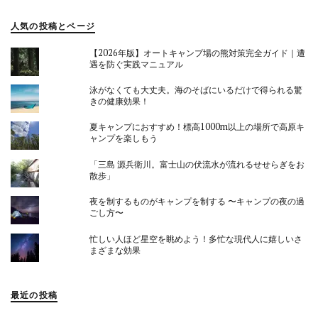
人気の投稿とページ
【2026年版】オートキャンプ場の熊対策完全ガイド｜遭
遇を防ぐ実践マニュアル
泳がなくても大丈夫。海のそばにいるだけで得られる驚
きの健康効果！
夏キャンプにおすすめ！標高1000m以上の場所で高原キ
ャンプを楽しもう
「三島 源兵衛川。富士山の伏流水が流れるせせらぎをお
散歩」
夜を制するものがキャンプを制する 〜キャンプの夜の過
ごし方〜
忙しい人ほど星空を眺めよう！多忙な現代人に嬉しいさ
まざまな効果
最近の投稿