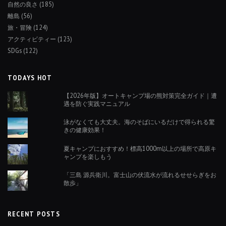
自然の良さ
(185)
離島
(56)
旅・冒険
(124)
アクティビティー
(123)
SDGs
(122)
TODAYS HOT
【2026年版】オートキャンプ場の熊対策完全ガイド｜遭
遇を防ぐ実践マニュアル
泳がなくても大丈夫。海のそばにいるだけで得られる驚
きの健康効果！
夏キャンプにおすすめ！標高1000m以上の場所で高原キ
ャンプを楽しもう
「三島 源兵衛川。富士山の伏流水が流れるせせらぎをお
散歩」
RECENT POSTS