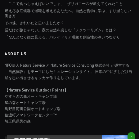
「ここで食べちゃえばいいでしょ」—ザリガニ一匹が教えてくれたこと
燃え尽き症候群で退職を考えるあなたへ。自然と哲学に学ぶ、すり減らない
働き方
その蝶、きれいだと思いましたか？
昼だけが旅じゃない。夜の自然を楽しむ『ノクツーリズム』とは？
「なんとなく顔に見える」パレイドリア現象と創造性の深いつながり
ABOUT US
NPO法人 Nature Service と Nature Service Consulting 株式会社 が運営する
「自然体験」をテーマにしたキュレーションサイト。 日常の中に少しだけ自
然を思い出させるキッカケ作りをしています。
【Nature Service Outdoor Points】
やすらぎの森オートキャンプ場
星の森オートキャンプ場
鳥野目河川公園オートキャンプ場
信濃町ノマドワークセンター™
埼玉県県民の森
×