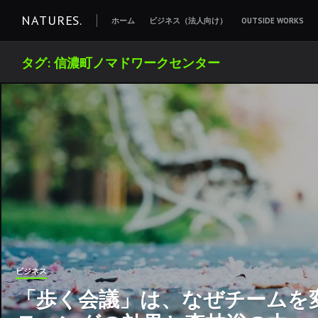
コ
NATURES.
ホーム
ビジネス（法人向け）
OUTSIDE WORKS
ン
テ
タグ:
信濃町ノマドワークセンター
ン
ツ
へ
移
動
ビジネス
「歩く会議」は、なぜチームを