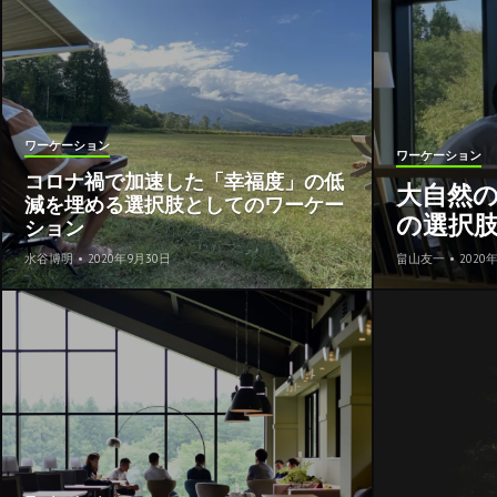
ワーケーション
ワーケーション
コロナ禍で加速した「幸福度」の低
大自然
減を埋める選択肢としてのワーケー
の選択
ション
水谷博明
•
2020年9月30日
畠山友一
•
2020