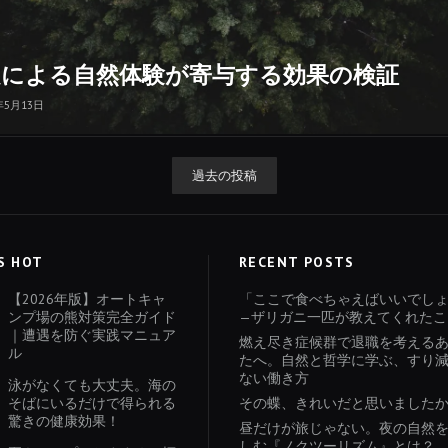
定による自然体験が寄与する効果の検証
年5月13日
過去の投稿
S HOT
RECENT POSTS
【2026年版】オートキャ
「ここで食べちゃえばいいでし
ンプ場の熊対策完全ガイド
—ザリガニ一匹が教えてくれたこ
｜遭遇を防ぐ実践マニュア
燃え尽き症候群で退職を考える
ル
たへ。自然と哲学に学ぶ、すり
ない働き方
泳がなくても大丈夫。海の
そばにいるだけで得られる
その蝶、きれいだと思いました
驚きの健康効果！
昼だけが旅じゃない。夜の自然
しむ『ノクツーリズム』とは？