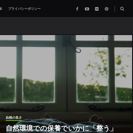
Facebook
YouTube
flickr
pinterest
検
体
プライバシーポリシー
索
ボ
ッ
ク
ス
自然の良さ
自然環境での保養でいかに「整う」