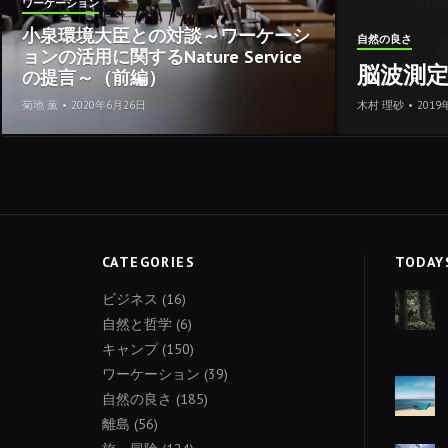
ワーケーション
小泉環境大臣との対談～ワーケーシ
自然の良さ
ョンの活用に関するNature Service
脳波測
の提言～（前編）
菊地 薫
•
2020年6月26日
木村 理砂
•
2019
CATEGORIES
TODAY
ビジネス
(16)
自然と哲学
(6)
キャンプ
(150)
ワーケーション
(39)
自然の良さ
(185)
離島
(56)