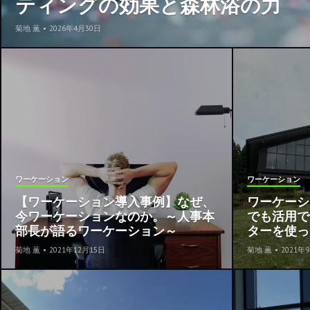
ティングの効果と森林浴の力
菊地 薫
•
2026年4月30日
ワーケーション
ワーケーション
【ワーケーション導入事例】なぜ、
ワーケーシ
今ワーケーションなのか。～人事本
でも活用で
部長が語るワーケーション～
ターを使っ
菊地 薫
•
2021年12月15日
菊地 薫
•
2021年