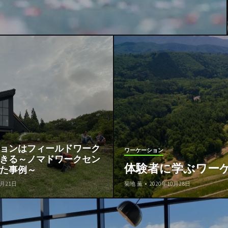
ョンはフィールドワーク
ワーケーション
きる～ノマドワークセン
体験者に学ぶワー
た事例～
9月21日
菊地 薫
•
2020年10月28日