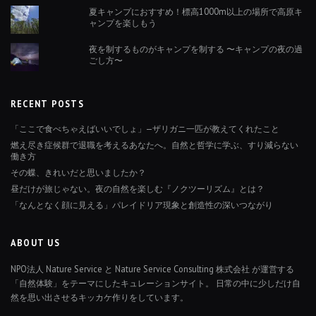
夏キャンプにおすすめ！標高1000m以上の場所で高原キ
ャンプを楽しもう
夜を制するものがキャンプを制する 〜キャンプの夜の過
ごし方〜
RECENT POSTS
「ここで食べちゃえばいいでしょ」—ザリガニ一匹が教えてくれたこと
燃え尽き症候群で退職を考えるあなたへ。自然と哲学に学ぶ、すり減らない
働き方
その蝶、きれいだと思いましたか？
昼だけが旅じゃない。夜の自然を楽しむ『ノクツーリズム』とは？
「なんとなく顔に見える」パレイドリア現象と創造性の深いつながり
ABOUT US
NPO法人 Nature Service と Nature Service Consulting 株式会社 が運営する
「自然体験」をテーマにしたキュレーションサイト。 日常の中に少しだけ自
然を思い出させるキッカケ作りをしています。