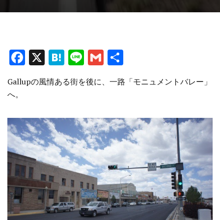
F
X
H
Li
G
共
a
at
n
m
有
Gallupの風情ある街を後に、一路「モニュメントバレー」
ce
e
e
ai
へ。
b
n
l
o
a
o
k