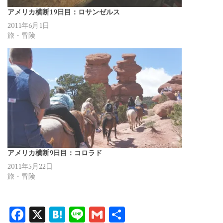
アメリカ横断19日目：ロサンゼルス
2011年6月1日
旅・冒険
アメリカ横断9日目：コロラド
2011年5月22日
旅・冒険
F
X
H
Li
G
共