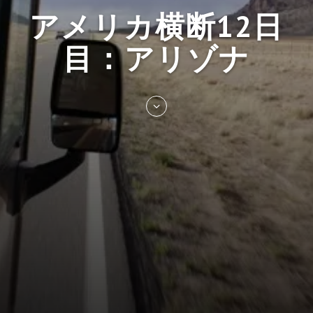
アメリカ横断12日
目：アリゾナ
Skip
to
entry
content