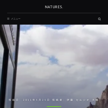
コ
NATURES.
ン
テ
検
メニュー
ン
索
ボ
ツ
ッ
へ
ク
ス
移
動
投稿日:
2011年5月25日
投稿者:
伊藤 セルジオ 大輔
REST