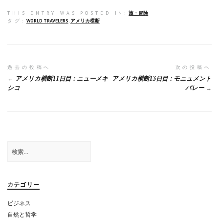
a
at
n
m
有
THIS ENTRY WAS POSTED IN:
旅・冒険
ce
e
e
ai
タグ:
WORLD TRAVELERS
,
アメリカ横断
b
n
l
o
a
o
投
過去の投稿へ
次の投稿へ
アメリカ横断11日目：ニューメキ
アメリカ横断13日目：モニュメント
k
稿
シコ
バレー
ナ
ビ
ゲ
検
ー
索:
シ
ョ
カテゴリー
ン
ビジネス
自然と哲学