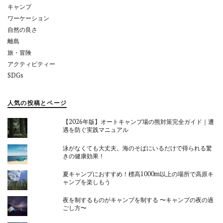
キャンプ
ワーケーション
自然の良さ
離島
旅・冒険
アクティビティー
SDGs
人気の投稿とページ
【2026年版】オートキャンプ場の熊対策完全ガイド｜遭
遇を防ぐ実践マニュアル
泳がなくても大丈夫。海のそばにいるだけで得られる驚
きの健康効果！
夏キャンプにおすすめ！標高1000m以上の場所で高原キ
ャンプを楽しもう
夜を制するものがキャンプを制する 〜キャンプの夜の過
ごし方〜