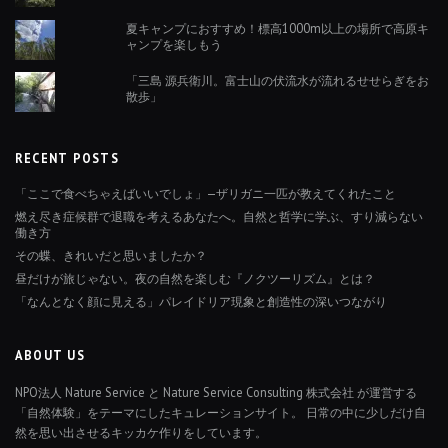
夏キャンプにおすすめ！標高1000m以上の場所で高原キ
ャンプを楽しもう
「三島 源兵衛川。富士山の伏流水が流れるせせらぎをお
散歩」
RECENT POSTS
「ここで食べちゃえばいいでしょ」—ザリガニ一匹が教えてくれたこと
燃え尽き症候群で退職を考えるあなたへ。自然と哲学に学ぶ、すり減らない
働き方
その蝶、きれいだと思いましたか？
昼だけが旅じゃない。夜の自然を楽しむ『ノクツーリズム』とは？
「なんとなく顔に見える」パレイドリア現象と創造性の深いつながり
ABOUT US
NPO法人 Nature Service と Nature Service Consulting 株式会社 が運営する
「自然体験」をテーマにしたキュレーションサイト。 日常の中に少しだけ自
然を思い出させるキッカケ作りをしています。