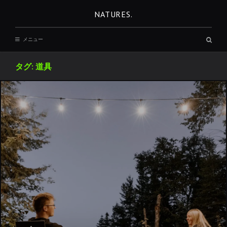
コ
NATURES.
ン
テ
検
メニュー
ン
索
ボ
ツ
ッ
タグ:
道具
へ
ク
ス
移
動
REST