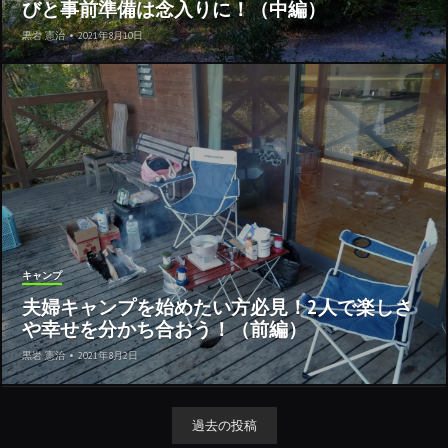
びと事前準備は念入りに！（中編）
黒岩 憲治
•
2021年8月10日
キャンプ
夫婦キャンプを始めたい方必見！2人で楽しさ
や幸せを分かち合おう！（前編）
黒岩 憲治
•
2021年8月2日
過去の投稿