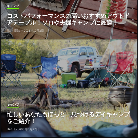
キャンプ
コストパフォーマンスの高いおすすめアウトド
アテーブル！ソロや夫婦キャンプに最適！
黒岩 憲治
•
2021年10月2日
キャンプ
忙しいあなたもほっと一息つけるデイキャンプ
をご紹介！
HARU
•
2021年9月27日