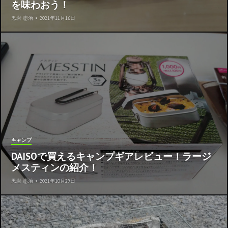
を味わおう！
黒岩 憲治
•
2021年11月16日
キャンプ
DAISOで買えるキャンプギアレビュー！ラージ
メスティンの紹介！
黒岩 憲治
•
2021年10月29日