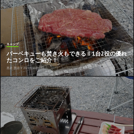
キャンプ
バーベキューも焚き火もできる！1台2役の優れ
たコンロをご紹介！
黒岩 憲治
•
2021年10月17日