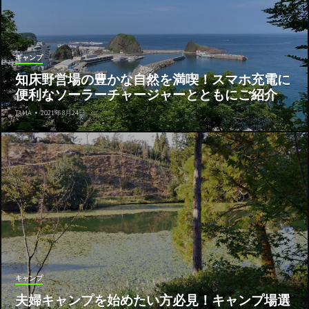
キャンプ
知床野営場の豊かな自然を満喫！スマホ充電に
便利なソーラーチャージャーとともにご紹介
TAMA
•
2021年8月24日
キャンプ
夫婦キャンプを始めたい方必見！キャンプ場選